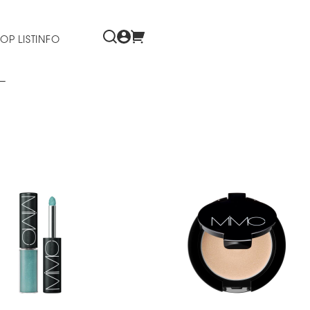
OP LIST
INFO
ー