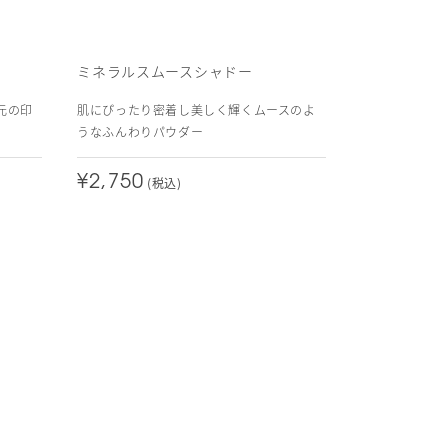
ミネラルスムースシャドー
元の印
肌にぴったり密着し美しく輝くムースのよ
うなふんわりパウダー
¥2,750
(税込)