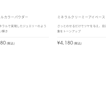
ラルカラーパウダー
ミネラルクリーミーアイベース
ネラルで実現したジュエリーのよう
さっとのせるだけでツヤを与え、目
い輝き
象をトーンアップ
980
¥4,180
(税込)
(税込)