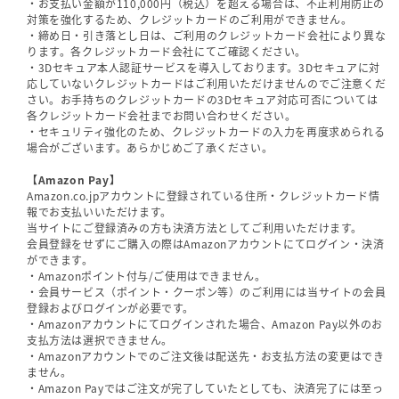
・お支払い金額が110,000円（税込）を超える場合は、不正利用防止の
対策を強化するため、クレジットカードのご利用ができません。
・締め日・引き落とし日は、ご利用のクレジットカード会社により異な
ります。各クレジットカード会社にてご確認ください。
・3Dセキュア本人認証サービスを導入しております。3Dセキュアに対
応していないクレジットカードはご利用いただけませんのでご注意くだ
さい。お手持ちのクレジットカードの3Dセキュア対応可否については
各クレジットカード会社までお問い合わせください。
・セキュリティ強化のため、クレジットカードの入力を再度求められる
場合がございます。あらかじめご了承ください。
【Amazon Pay】
Amazon.co.jpアカウントに登録されている住所・クレジットカード情
報でお支払いいただけます。
当サイトにご登録済みの方も決済方法としてご利用いただけます。
会員登録をせずにご購入の際はAmazonアカウントにてログイン・決済
ができます。
・Amazonポイント付与/ご使用はできません。
・会員サービス（ポイント・クーポン等）のご利用には当サイトの会員
登録およびログインが必要です。
・Amazonアカウントにてログインされた場合、Amazon Pay以外のお
支払方法は選択できません。
・Amazonアカウントでのご注文後は配送先・お支払方法の変更はでき
ません。
・Amazon Payではご注文が完了していたとしても、決済完了には至っ