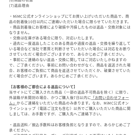
(7)返品理由
・MiMC公式オンラインショップにてお買い上げいただいた商品で、商
品の到着後10日以内にご連絡いただいた場合に限らせていただきます。
・商品到着後にお客様により破損や汚損したものは返品・交換対象には
なりません。
・交換は在庫がある場合に限り、対応いたします。
・過去に一度返品したことのある商品や過度の返品・交換を繰り返して
いる場合など当社で悪質と判断させていただいた場合には対応をお断り
させていただく場合がございますので、あらかじめご了承ください。
・事前にご連絡のない返品・交換に関してはご対応いたしかねますの
で、ご了承ください。事前にお問い合わせがなく、商品を返送された場
合、お客様のご負担にて商品を返送させていただくか、破棄させていた
だく場合がございます。あらかじめご了承ください。
【お客様のご都合による返品について】
当サイトにてご購入された商品（一部の返品不可商品を除く）に限り、
外装箱が未開封の場合、かつご購入後7日以内に
「お問い合わせフォー
ム」
からご連絡をいただいた商品のみ承ります。なお、MiMC公式オン
ラインショップ（電話ご注文も含む）以外でご購入いただいた商品に関
しましては、お手数ですが、ご購入先へご連絡下さい。
・返品送料／振込手数料はお客様負担となりますので、あらかじめご了
承ください。