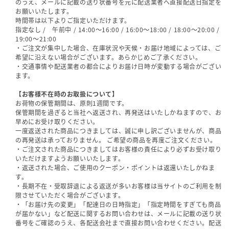
のうえ、メールに記載の送り状番号を元に配送業者へ直接配送日指定を
お願いいたします。
時間帯は以下よりご指定いただけます。
指定なし / 午前中 / 14:00～16:00 / 16:00～18:00 / 18:00～20:00 /
19:00～21:00
・ご注文が集中した場合、在庫状況や天候・お届け地域によっては、ご
希望に沿えない場合がございます。あらかじめご了承ください。
・交通事情や配送業者の都合によりお届け日時が変動する場合がござい
ます。
【お客様不在時のお取扱について】
お荷物の保管期間は、原則1週間です。
保管期間を過ぎると当社へ返送され、再発送はいたしかねますので、お
早めにお受け取りください。
一度返送された商品につきましては、誠に申し訳ございませんが、商品
の再発送は承っておりません。 ご希望の商品を再度ご注文ください。
・ご注文された商品につきましてはお客様の責任により必ずお受け取り
いただけますようお願いいたします。
・返送された場合、ご使用のクーポン・ポイントは返還いたしかねま
す。
・長期不在・受取辞退による返送が多いお客様は当サイトのご利用を制
限させていただく場合がございます。
・「お届け先の変更」「配達日の日時指定」「指定時間をすぎても商品
が届かない」など配送に関するお問い合わせは、メールに記載の送り状
番号をご確認のうえ、各配送会社まで直接お問い合わせください。配送