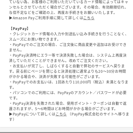
ていない為、お客様のご利用いただいているカード情報によってはキャ
ンセルとさせていただく場合がございます。その場合、有効期限切れ、
与信不足などをご確認の上、再度お手続きをお願いいたします。
▶Amazon Payご利用手順に関して詳しくは
こちら
【PayPay】
・クレジットカード情報の入力や別途払い込み手続きを行うことなく、
スムーズにお買い物できます。
・PayPayでのご注文の場合、ご注文後に商品変更や追加はお受けでき
ません。
・PayPay決済時にエラー等で決済失敗した場合は、システム上再度決
済していただくことができません。改めてご注文ください。
・お支払いが完了し、しばらくすると自動で弊社のサービスへ戻りま
す。戻る前にページを閉じると決済処理に通常よりも20～30分お時間
がかかる場合や、決済が失敗する可能性がございます。
・PayPayでのお支払いは、1回あたり110,000円（税込）未満となりま
す。
・パソコンでのご利用には、PayPayのアカウント／パスワードが必要
です。
・PayPay決済を失敗された場合、使用ポイント・クーポンは自動で返
還されますが、5～6時間ほどお時間がかかる場合がございます。
▶PayPayについて詳しくは
こちら
（PayPay株式会社のサイトへ移りま
す）