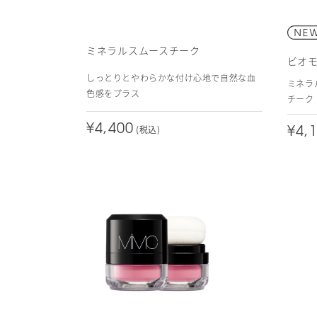
ミネラルスムースチーク
ビオ
しっとりとやわらかな付け心地で自然な血
ミネラ
色感をプラス
チーク
¥4,400
(税込)
¥4,