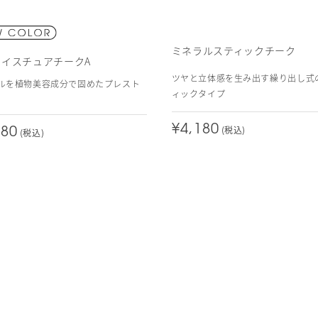
ミネラルスティックチーク
モイスチュアチークA
ツヤと立体感を生み出す繰り出し式
ルを植物美容成分で固めたプレスト
ィックタイプ
¥4,180
(税込)
180
(税込)