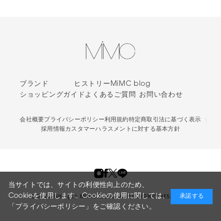
ブランド
ヒストリー
MiMC blog
ショッピングガイド
よくあるご質問
お問い合わせ
会社概要
プライバシーポリシー
利用規約
特定商取引法に基づく表示
採用情報
カスタマーハラスメントに対する基本方針
当サイトでは、サイトの利便性向上のため、
Cookieを使用します。Cookieの使用に関しては、
承諾する
COPYRIGHT (C) MIMC CO. LTD. ALL RIGHTS RESERVED.
「プライバシーポリシー」
をご確認ください。