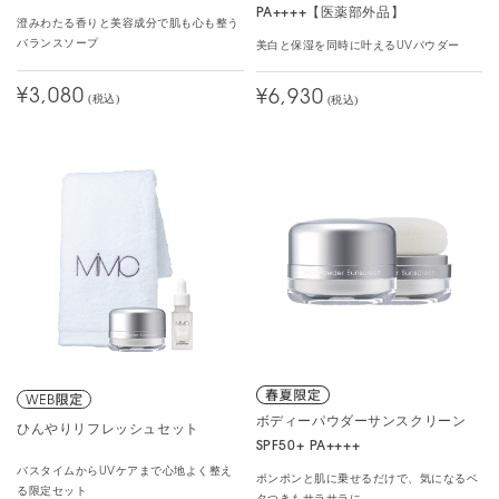
PA++++【医薬部外品】
澄みわたる香りと美容成分で肌も心も整う
バランスソープ
美白と保湿を同時に叶えるUVパウダー
¥3,080
¥6,930
(税込)
(税込)
ボディーパウダーサンスクリーン
ひんやりリフレッシュセット
SPF50+ PA++++
バスタイムからUVケアまで心地よく整え
ポンポンと肌に乗せるだけで、気になるベ
る限定セット