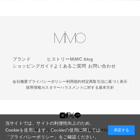
ブランド
ヒストリー
MiMC blog
ショッピングガイド
よくあるご質問
お問い合わせ
会社概要
プライバシーポリシー
利用規約
特定商取引法に基づく表示
採用情報
カスタマーハラスメントに対する基本方針
当サイトでは、サイトの利便性向上のため、
Cookieを使用します。Cookieの使用に関しては、
承諾する
COPYRIGHT (C) MIMC CO. LTD. ALL RIGHTS RESERVED.
「プライバシーポリシー」
をご確認ください。