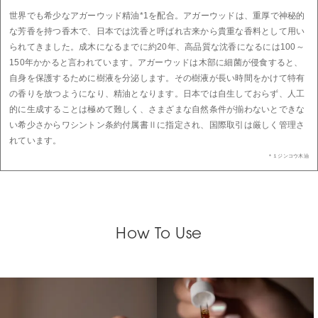
世界でも希少なアガーウッド精油
*1
を配合。アガーウッドは、重厚で神秘的
な芳香を持つ香木で、日本では沈香と呼ばれ古来から貴重な香料として用い
られてきました。成木になるまでに約20年、高品質な沈香になるには100～
150年かかると言われています。アガーウッドは木部に細菌が侵食すると、
自身を保護するために樹液を分泌します。その樹液が長い時間をかけて特有
の香りを放つようになり、精油となります。日本では自生しておらず、人工
的に生成することは極めて難しく、さまざまな自然条件が揃わないとできな
い希少さからワシントン条約付属書Ⅱに指定され、国際取引は厳しく管理さ
れています。
＊１ジンコウ木油
How To Use