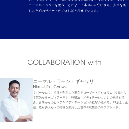
ニーマルアッターを使うことによって本当の自分に戻り、人生を楽
しむためのサポートができればと考えています。
COLLABORATION with
ニーマル・ラージ・ギャワリ
Nirmal Raj Gyawali
ネパールにて、祖父が創立した王立アローギャ・アシュラムで9歳から
本質的なヨーガ（アーサナ、呼吸法、メディテーション）の研鑽を積
み、古来からのヒマラヤメディテーションの叡智の継承者。15歳より王
族、政府要人らへの指導を開始した世界の瞑想界のサラブレッド。