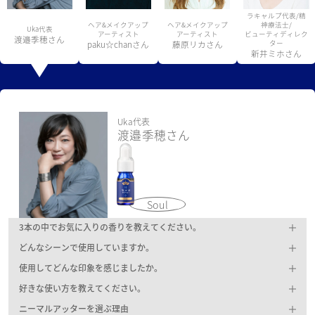
ラキャルプ代表/精
ヘア&メイクアップ
ヘア&メイクアップ
神療法士/
Uka代表
アーティスト
アーティスト
ビューティディレク
渡邉季穂さん
paku☆chanさん
藤原リカさん
ター
新井ミホさん
Uka代表
渡邉季穂さん
Soul
3本の中でお気に入りの香りを教えてください。
どんなシーンで使用していますか。
使用してどんな印象を感じましたか。
好きな使い方を教えてください。
ニーマルアッターを選ぶ理由