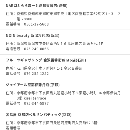
NARCIS ららぽーと愛知東郷店(愛知)
住所：
愛知県愛知郡東郷町東郷中央土地区画整理事業62街区1・3 2
階 28800
電話番号：
0561-37-5608
NOIN beauty 新潟万代店(新潟)
住所：
新潟県新潟市中央区幸西3-1-6 蔦屋書店 新潟万代 1F
電話番号：
025-249-0066
フルーツギャザリング 金沢百番街Rinto店(石川)
住所：
石川県金沢市木ノ新保町1-1 金沢百番街
電話番号：
076-255-1252
ジェイアール京都伊勢丹店(京都)
住所：
京都府京都市下京区烏丸通塩小路下ル東塩小路町 JR京都伊勢丹
3階 kirei terrace
電話番号：
075-344-5877
髙島屋 京都店ベルサンパティック(京都)
住所：
京都府京都市下京区四条通河原町西入真町52 3階
電話番号：