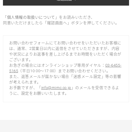
「
個人情報の取扱いについて
」をお読みいただき、
同意いただけましたら「確認画面へ」ボタンを押してください。
お問い合わせフォームにてお問い合わせをいただいたお客様に
は、通常、2営業日以内に返信をさせていただきますが、内容
や状況によりお返事を差し上げるまでお時間をいただく場合が
ございます。
お急ぎの場合にはオンラインショップ専用ダイヤル：
03-6455-
5165
（平日10:00～17:00）までお問い合わせください。
また、返答メールが届かない場合「迷惑メール設定」等の影響
が考えられます。
お手数ですが、「
info@mimc.co.jp
」のメールを受信できるよ
うに、設定をお願いいたします。