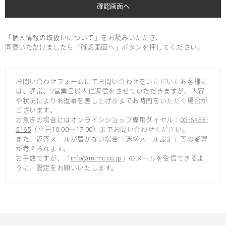
「
個人情報の取扱いについて
」をお読みいただき、
同意いただけましたら「確認画面へ」ボタンを押してください。
お問い合わせフォームにてお問い合わせをいただいたお客様に
は、通常、2営業日以内に返信をさせていただきますが、内容
や状況によりお返事を差し上げるまでお時間をいただく場合が
ございます。
お急ぎの場合にはオンラインショップ専用ダイヤル：
03-6455-
5165
（平日10:00～17:00）までお問い合わせください。
また、返答メールが届かない場合「迷惑メール設定」等の影響
が考えられます。
お手数ですが、「
info@mimc.co.jp
」のメールを受信できるよ
うに、設定をお願いいたします。