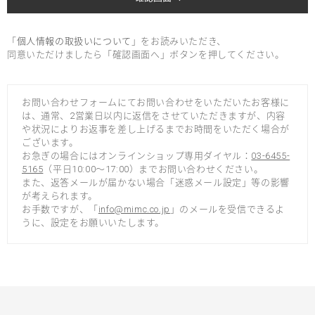
「
個人情報の取扱いについて
」をお読みいただき、
同意いただけましたら「確認画面へ」ボタンを押してください。
お問い合わせフォームにてお問い合わせをいただいたお客様に
は、通常、2営業日以内に返信をさせていただきますが、内容
や状況によりお返事を差し上げるまでお時間をいただく場合が
ございます。
お急ぎの場合にはオンラインショップ専用ダイヤル：
03-6455-
5165
（平日10:00～17:00）までお問い合わせください。
また、返答メールが届かない場合「迷惑メール設定」等の影響
が考えられます。
お手数ですが、「
info@mimc.co.jp
」のメールを受信できるよ
うに、設定をお願いいたします。