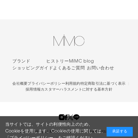
ブランド
ヒストリー
MiMC blog
ショッピングガイド
よくあるご質問
お問い合わせ
会社概要
プライバシーポリシー
利用規約
特定商取引法に基づく表示
採用情報
カスタマーハラスメントに対する基本方針
当サイトでは、サイトの利便性向上のため、
Cookieを使用します。Cookieの使用に関しては、
承諾する
COPYRIGHT (C) MIMC CO. LTD. ALL RIGHTS RESERVED.