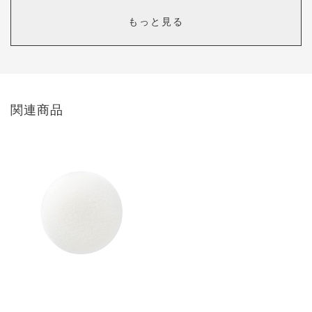
もっと見る
カラー：
投稿者様
まず最初に容器の小ささに驚きました。確かに、2gほどしか入って
ないのは分かっていたのですが…。しかし、手に取ってポンポンし
関連商品
やすい大きさですね!
取扱説明書には手の甲にポンポンすると書いてありましたが、力を
入れてポンポンしないと出てこない感があったので、机の上にテイ
ッシュを広げてその上でポンポンしました。そしたら、しばらくす
るとテイッシュに色が移ってきました!私個人的には、肌を大切にす
るために、上に書いたようにこれから使っていこうと思います。
色はとても思ったとおりで、満足しています!
09ピュアピンク
カラー：
09 ピュアピンク
投稿者様