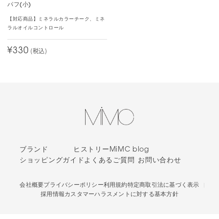
パフ(小)
人生で初のポンポンほほ紅購入
【対応商品】ミネラルカラーチーク、ミネ
BBA/Age52のワタクシですが、お色とってもよいです。ほんわかし
ラルオイルコントロール
て顔が明るくなる。
¥330
(税込)
鏡付きなのもイイ、デスクに置いてチェックするのも可かな。た
だ、叩いても叩いてもなかなか色が発色しないんです、ほほに直接
力任せはよくないよね?と手の甲でかなりの力をいれて押してトント
ンしないとでない・・あと、スポンジが合成繊維の匂いがしま
す。。なのでマイナス星一
1人中、1人の方が、このレビューは参考になったと投票しています。
09ピュアピンク
ブランド
ヒストリー
MiMC blog
ショッピングガイド
よくあるご質問
お問い合わせ
カラー：
09 ピュアピンク
投稿者様
会社概要
プライバシーポリシー
利用規約
特定商取引法に基づく表示
ミネラル系のメーカーを順番に試してきて、MiMCは一度も期待を
採用情報
カスタマーハラスメントに対する基本方針
裏切らない色味と使用感です。春になり色味をなるべく抑えたメイ
クがマイブームですが、ベージュ系はお肌がくすんで見えがち、ピ