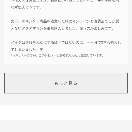
り控えめな発色ですが、普段使いにちょうどいいし、年中季節を問
わず使えそうです。
先日、スキンケア商品を注文した時にオンラインと百貨店でしか買
えないアクアマリンを追加購入しました。使うのが楽しみです。
メイクは普段そんなにするほうではないのに、一ヶ月で3本も購入し
てしまいました。笑
1人中、1人の方が、このレビューは参考になったと投票しています。
鮮やかというよりは上品
もっと見る
カラー：
32 ブリリアントグリーン
投稿者様
フレッシュグリーンではなく品のあるゴールドに近い色味でした。
粉のキメ細かさとツヤ感は文句なしです!無造作に置いても不思議な
メリハリが出ます。問題のケースは確かにスティックにパウダーが
付いてきてしまって使いやすいとは言えませんが、思った以上に小