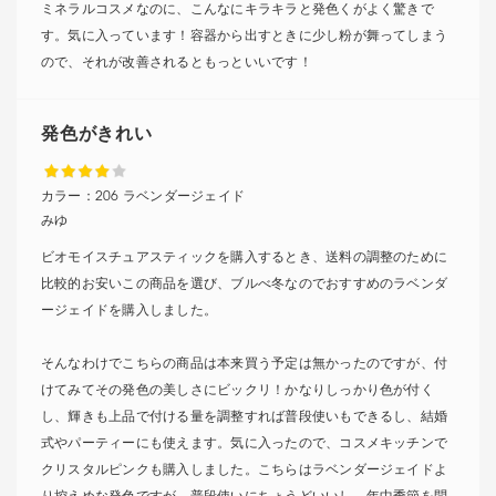
ミネラルコスメなのに、こんなにキラキラと発色くがよく驚きで
す。気に入っています！容器から出すときに少し粉が舞ってしまう
ので、それが改善されるともっといいです！
発色がきれい
カラー：
206 ラベンダージェイド
みゆ
ビオモイスチュアスティックを購入するとき、送料の調整のために
比較的お安いこの商品を選び、ブルべ冬なのでおすすめのラベンダ
ージェイドを購入しました。
そんなわけでこちらの商品は本来買う予定は無かったのですが、付
けてみてその発色の美しさにビックリ！かなりしっかり色が付く
し、輝きも上品で付ける量を調整すれば普段使いもできるし、結婚
式やパーティーにも使えます。気に入ったので、コスメキッチンで
クリスタルピンクも購入しました。こちらはラベンダージェイドよ