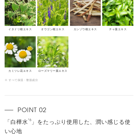
イタドリ根エキス
オウゴン根エキス
カンゾウ根エキス
チャ葉エキス
カミツレ花エキス
ローズマリー葉エキス
※ すべて保湿・整肌成分
*6
「白樺水
」をたっぷり使用した、潤い感じる使
い心地