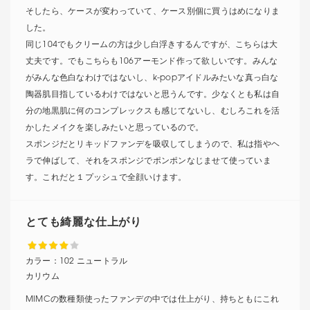
そしたら、ケースが変わっていて、ケース別個に買うはめになりま
した。
同じ104でもクリームの方は少し白浮きするんですが、こちらは大
丈夫です。でもこちらも106アーモンド作って欲しいです。みんな
がみんな色白なわけではないし、k-popアイドルみたいな真っ白な
陶器肌目指しているわけではないと思うんです。少なくとも私は自
分の地黒肌に何のコンプレックスも感じてないし、むしろこれを活
かしたメイクを楽しみたいと思っているので。
スポンジだとリキッドファンデを吸収してしまうので、私は指やヘ
ラで伸ばして、それをスポンジでポンポンなじませて使っていま
す。これだと１プッシュで全顔いけます。
とても綺麗な仕上がり
カラー：
102 ニュートラル
カリウム
MIMCの数種類使ったファンデの中では仕上がり、持ちともにこれ