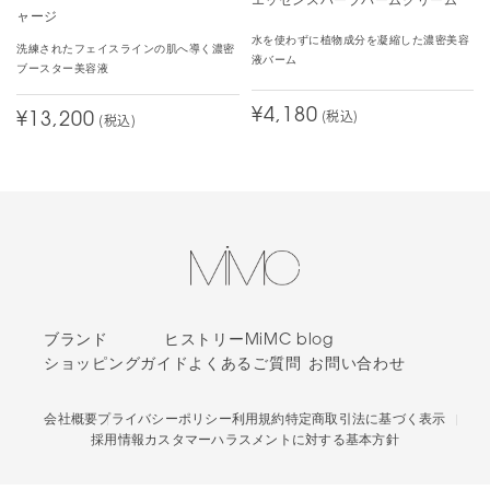
エッセンスハーブバームクリーム
ャージ
・他社敏感肌向け日焼け止め下地(SPF50+)
水を使わずに植物成分を凝縮した濃密美容
→本品
洗練されたフェイスラインの肌へ導く濃密
液バーム
ブースター美容液
→MiMCナチュラルホワイトニングコンシーラー
→MiMCミネラルパウダーヴェール02ピンクヴェール
¥4,180
(税込)
¥13,200
(税込)
ミネラルファンデは他社含め沢山試してきていますが、個人的には
こちらの商品が一番合っています
一生無くならないで欲しい神コスメです
1人中、1人の方が、このレビューは参考になったと投票しています。
色を増やしてほしい
ブランド
ヒストリー
MiMC blog
カラー：
205 ピンクブライト
ショッピングガイド
よくあるご質問
お問い合わせ
seiirei
アラフィフ。このリキッドリーは冬でもシワが悪目立ちしないの
会社概要
プライバシーポリシー
利用規約
特定商取引法に基づく表示
で、カバー力はやや足りなくてもベースはこれがベストです。
採用情報
カスタマーハラスメントに対する基本方針
でも、色味に不満。ブルベの色白より一段暗い肌色です。ジャスト