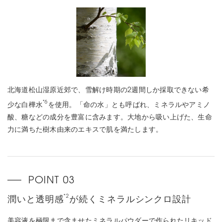
北海道松山湿原近郊で、雪解け時期の2週間しか採取できない希
*6
少な白樺水
を使用。「命の水」とも呼ばれ、ミネラルやアミノ
酸、糖などの成分を豊富に含みます。大地から吸い上げた、生命
力に満ちた樹木由来のエキスで肌を満たします。
*2
潤いと透明感
が続くミネラルシンクロ設計
美容液を極限まで含ませたミネラルパウダーで作られたリキッド