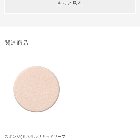
もっと見る
カラー：
205 ピンクブライト
ここみ
ニキビ肌でおでこに細かなプツプツがよくできていたのですが、リ
キッドリーファンデにしてからカナリ減りました。
関連商品
そして何より仕上がりがツルンとして、プツプツなんてなかったよ
うな綺麗な艶肌になります。
混合肌なので、いつもTゾーンはテカテカギトギト毛穴全開なのです
が、
リキッドリーと秋冬限定の美白ルースパウダーで仕上げると
サラサラなのに、しっとり
上品な艶肌になります。
Mi MCの秋冬の美白パウダーが大好きすぎて日焼け止め代わりに素
肌にそのままパタパタしただけでも綺麗になるのですが、
下地などを使わずに、リキッドリーファンデをワンプッシュ指で点
起きしてから付属のパフでトントンして塗り広げ、軽くティッシュ
オフして、それから美白ルースパウダーをパタパタパタパタしま
す。
スポンジ(ミネラルリキッドリーフ