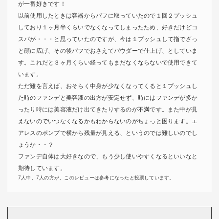
が一番好きです！
以前使用したときは容器からパフに取っていたので１回２プッシュ
しており１ヶ月半くらいでなくなってしまったため、好きだけどコ
スパが・・・と思っていたのですが、今は１プッシュして指でざっ
と顔に広げ、その後パフでおさえてパウダーで仕上げ、としていま
す。これだと３ヶ月くらい経ってもまだなくならないで使用できて
います。
ただ難を言えば、おそらく中身が少なくなってくると１プッシュし
た時のファンデと美容液の出方が安定せず、時にはファンデが多か
ったり時には美容液だけ出てきたりするのが不満です。また中が見
えないのでいつなくなるかもわからないのがちょっと困ります。エ
アレスのポンプで横から残量が見える、というのでは難しいのでし
ょうか・・？
ファンデ自体は大好きなので、もう少し使いやすくなるといいなと
期待しています。
7人中、7人の方が、このレビューは参考になったと投票しています。
肌に優しいのにツルンと仕上がる。