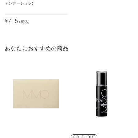
十分な日焼け止め効果を持たせるために付属のパフで多めにはたき
ァンデーション)
ます。仕上がり直後は白過ぎたかな？と思うのですが、すぐに馴染
みます。
¥715
(税込)
出かける頃に鏡を見ると
顔の骨格に沿ってハイライトをいれたかのような光が鼻筋、頬、C
ゾーン、顎と発光したようなツヤが出るのです。（ギラギラしたも
のではなく、自然なものです）
あなたにおすすめの商品
本当不思議なんですが、
この２つの組み合わせで使うと本当綺麗なので持ってる方は是非試
してみてほしいです！！
夏場はこの2点のみでしあげると崩れやすく感じましたが、
乾燥肌の方なら崩れる事もないのかもしれません。
混合肌の私は秋冬の涼しい季節は今年もこれで乗り切りたいと思い
ます。お化粧直ししなくても夕方までサラツヤ肌キープできま
す！！
黄ぐすみしてる肌なので、カラーは205のピンクブライトが適度に
白くてピンク味が若々しくみえ、一番使いやすかったです。
3人中、3人の方が、このレビューは参考になったと投票しています。