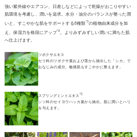
強い紫外線やエアコン、日差しなどによって乾燥がおこりやすい
肌環境を考慮し、潤いを追求。水分・油分のバランスが整った潤
*3
いと、すこやかな肌をサポートする8種類
の植物由来成分を加
*4
え、保湿力を格段にアップ
。よりみずみずしい潤いに満ちた肌
へ仕上げます。
ツボクサエキス
セリ科のツボクサ葉および茎から抽出した「シカ」で
おなじみの成分。敏感肌もすこやかに整えます。
*5
スプリングミントエキス
シソ科のセイヨウハッカ葉から抽出。肌に潤いとハリ
を与えます。