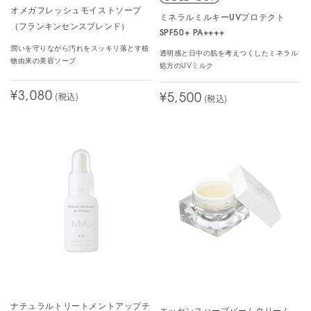
オメガフレッシュモイストソープ
ミネラルミルキーUVプロテクト
（フランキンセンスブレンド）
一生使い続けたい神コスメ
SPF50+ PA++++
潤いを守りながら汚れをスッキリ落とす植
透明感と日中の肌を考えつくしたミネラル
物由来の美容ソープ
処方のUVミルク
カラー：
205 ピンクブライト
Ki
¥3,080
(税込)
¥5,500
(税込)
205ピンクブライト使用/ブルベ/アトピー肌/脂性肌
個人的な人生ベスコスで5年以上使用しています
オススメPoint
・仕上がりも崩れ方もとにかく綺麗
・小鼻の凹凸毛穴が自然に埋まる
・乳液のような使用感で痒くならない
・脂性肌でもテカリに見えないツヤ感
・1push分で全顔指塗り→スポンジで馴染ませる使用方法で4ヶ月か
ら6ヶ月は持つ(コスパ◎)
ベースメイク使用順
ナチュラルトリートメントアップチ