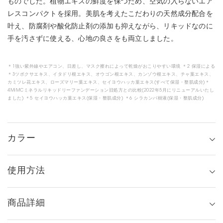
ものでした。植物エキスの鮮度を保つため、空気の入らないエア
レスコンパクトを採用。美肌を考えたこだわりの天然成分配合を
叶え、防腐剤や酸化防止剤の添加も抑えながら、リキッドなのに
手を汚さずに使える、心地の良さをも両立しました。
＊1強い紫外線やエアコン、日差し、マスク擦れによって乾燥がおこりやすい環境 ＊2 保湿による
＊3ツボクサエキス、イタドリ根エキス、オウゴン根エキス、カンゾウ根エキス、チャ葉エキス、
カミツレ花エキス、ローズマリー葉エキス、セイヨウハッカ葉エキス(すべて保湿・整肌成分)＊
4MiMCミネラルリキッドリーファンデーション旧処方との比較(2022年5月にリニューアルいたし
ました) ＊5 セイヨウハッカ葉エキス(保湿・整肌成分) ＊6 シラカンバ樹液(保湿・整肌成分)
カラー
使用方法
商品詳細