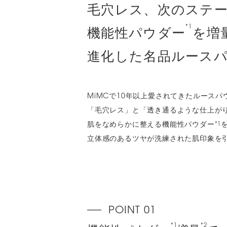
毛穴レス、次のステ
*1
機能性パウダー
を増
進化した名品ルース
MiMCで10年以上愛されてきたルース
「毛穴レス」と「透き通るような仕上が
肌をなめらかに整える機能性パウダー
*1
立体感のあるツヤが洗練された肌印象を
*1
*2