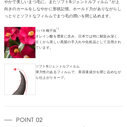
*2
やかで美しいまつ毛に。またソフト&ジェントルフィルム
が上
向きのカールをしなやかに形状記憶。ホールド力がありながらし
っとりとソフトなフィルムでまつ毛の潤いを閉じ込めます。
*1
ツバキ種子油
オレイン酸を豊富に含み、日本では特に馴染み深く、
古くから美しい黒髪の手入れや化粧品として活用され
ています。
ソフト&ジェントルフィルム
弾力性のあるフィルムで、美容液成分を閉じ込めなが
ら仕上がりキープ。