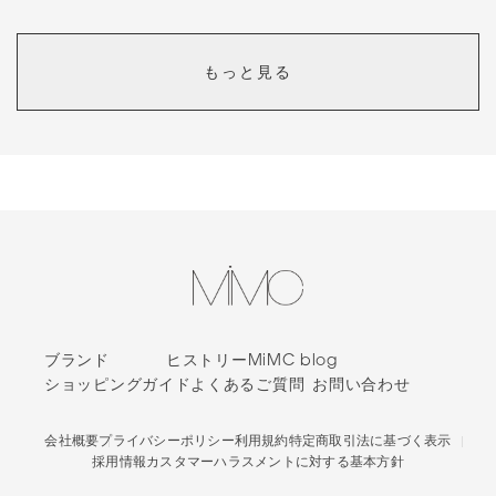
ダマにならずボリュームあり
もっと見る
カラー：
01 ブラック
かおりん
初めて使いました！！
何度も重ねて使ってもダマにならず ナチュラルなのにボリューム
も長さもあって感動しました！！
明日のメイク時間も楽しみです！
プライスがちょっとお高めなので4点です。
1人中、1人の方が、このレビューは参考になったと投票しています。
カールも取れない目元の負担も無い
ブランド
ヒストリー
MiMC blog
ショッピングガイド
よくあるご質問
お問い合わせ
カラー：
04 モスグリーン
nami
会社概要
プライバシーポリシー
利用規約
特定商取引法に基づく表示
採用情報
カスタマーハラスメントに対する基本方針
グリーンの色がとても綺麗。ビューラーもいらずカールが作れて下