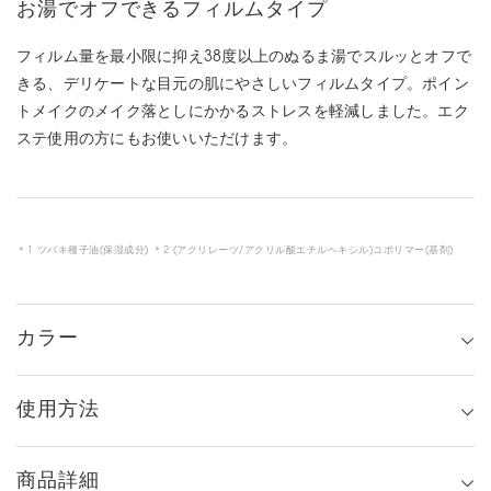
お湯でオフできるフィルムタイプ
フィルム量を最小限に抑え38度以上のぬるま湯でスルッとオフで
きる、デリケートな目元の肌にやさしいフィルムタイプ。ポイン
トメイクのメイク落としにかかるストレスを軽減しました。エク
ステ使用の方にもお使いいただけます。
＊1 ツバキ種子油(保湿成分) ＊2 (アクリレーツ/アクリル酸エチルヘキシル)コポリマー(基剤)
カラー
使用方法
商品詳細