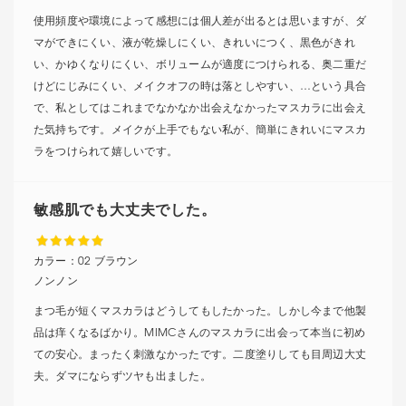
使用頻度や環境によって感想には個人差が出るとは思いますが、ダ
マができにくい、液が乾燥しにくい、きれいにつく、黒色がきれ
い、かゆくなりにくい、ボリュームが適度につけられる、奥二重だ
けどにじみにくい、メイクオフの時は落としやすい、…という具合
で、私としてはこれまでなかなか出会えなかったマスカラに出会え
た気持ちです。メイクが上手でもない私が、簡単にきれいにマスカ
ラをつけられて嬉しいです。
敏感肌でも大丈夫でした。
カラー：
02 ブラウン
ノンノン
まつ毛が短くマスカラはどうしてもしたかった。しかし今まで他製
品は痒くなるばかり。MIMCさんのマスカラに出会って本当に初め
ての安心。まったく刺激なかったです。二度塗りしても目周辺大丈
夫。ダマにならずツヤも出ました。