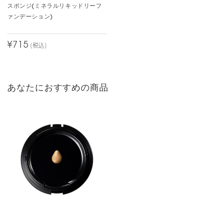
スポンジ(ミネラルリキッドリーフ
みー
ァンデーション)
薄づきですが、乾燥しないし崩れにくいところが好きです。
ピンク系で一段暗めの色があると嬉しいです。
¥715
(税込)
1人中、1人の方が、このレビューは参考になったと投票しています。
農作業からパーティーまでOKの名品中の名品フ
ァンデ
あなたにおすすめの商品
カラー：
さとみ
こちら、最高です！！
つけ心地は「軽くて気持ちいい」の一言！梅雨時も炎天下でも、ま
るで調湿効果でもあるのかと思うくらい、心地良いです。
なんといっても、太陽の下の農作業から華やかな照明のパーティー
でも使える。畑でもラグジュアリーな空間でも「自然なキレイな