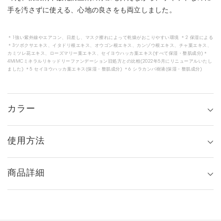
手を汚さずに使える、心地の良さをも両立しました。
＊1強い紫外線やエアコン、日差し、マスク擦れによって乾燥がおこりやすい環境 ＊2 保湿による
＊3ツボクサエキス、イタドリ根エキス、オウゴン根エキス、カンゾウ根エキス、チャ葉エキス、
カミツレ花エキス、ローズマリー葉エキス、セイヨウハッカ葉エキス(すべて保湿・整肌成分)＊
4MiMCミネラルリキッドリーファンデーション旧処方との比較(2022年5月にリニューアルいたし
ました) ＊5 セイヨウハッカ葉エキス(保湿・整肌成分) ＊6 シラカンバ樹液(保湿・整肌成分)
カラー
使用方法
商品詳細