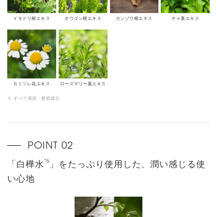
イタドリ根エキス
オウゴン根エキス
カンゾウ根エキス
チャ葉エキス
カミツレ花エキス
ローズマリー葉エキス
※ すべて保湿・整肌成分
*6
「白樺水
」をたっぷり使用した、潤い感じる使
い心地