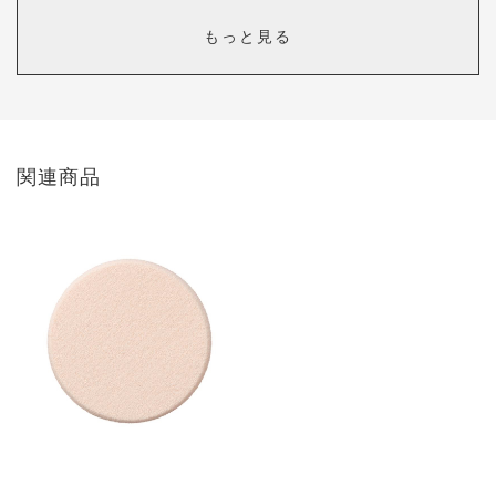
伸び良くしっとり
もっと見る
カラー：
101 アイボリー
ポコン
花粉症でこの時期は肌もカサカサ、化粧のりも最悪です。前回購入
したミネラルモイストファンデーションでは乾燥してしまい、思い
関連商品
切ってこちらのミネラルリキッドファンデーションを購入。早速使
ってみたら少量でも伸びが良く、気になっていた小鼻周りの毛穴も
カバー。艶っぽい仕上がりで肌もキレイに見えます！感動したので
レビュー書きました。
前々回のミネラルクリーミーファンデーションは101でしたが、こ
ちらは102でちょうど良かったです。モイスチュアシルクで仕上げ
ると良い感じです。
1人中、1人の方が、このレビューは参考になったと投票しています。
色を増やしてほしい
カラー：
101 アイボリー