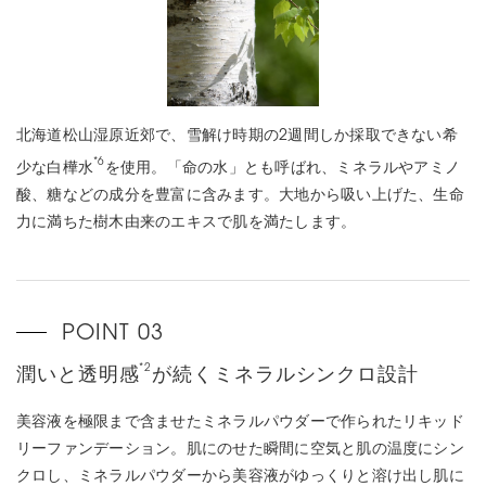
北海道松山湿原近郊で、雪解け時期の2週間しか採取できない希
*6
少な白樺水
を使用。「命の水」とも呼ばれ、ミネラルやアミノ
酸、糖などの成分を豊富に含みます。大地から吸い上げた、生命
力に満ちた樹木由来のエキスで肌を満たします。
*2
潤いと透明感
が続くミネラルシンクロ設計
美容液を極限まで含ませたミネラルパウダーで作られたリキッド
リーファンデーション。肌にのせた瞬間に空気と肌の温度にシン
クロし、ミネラルパウダーから美容液がゆっくりと溶け出し肌に