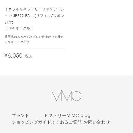
肌」にしてくれます。
ミネラルリキッドリーファンデーシ
ョン SPF22 PA++(リフィル/スポン
そんな振り幅の大きいシーンで大活躍なので、当然、オンライン会
ジ付)
議でもリアルの接近戦でも「肌が綺麗だね」とよく言われます。
（104 オークル）
透明感のあるみずみずしい仕上がりを叶え
思いっきり汗をかいたハードな一日が終わった時も、肌が綺麗に見
るリキッドタイプ
えるのが嬉しい！
¥6,050
(税込)
本品は、単に綺麗な肌を人工的に作るのではなく、使った人自身の
「肌そのもののクオリティー」を自然に上げてくれるからだと思い
ます。
様々なファンデを試しては、ついには“自作”まで行き着きました
が、MIMCのリキッドリーファンデーションは、私の中では名品中
の「名品」です。
ブランド
ヒストリー
MiMC blog
素晴らしい製品を開発してくださって、ありがとうございます。
ショッピングガイド
よくあるご質問
お問い合わせ
●おすすめの使い方