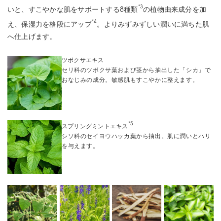
*3
いと、すこやかな肌をサポートする8種類
の植物由来成分を加
*4
え、保湿力を格段にアップ
。よりみずみずしい潤いに満ちた肌
へ仕上げます。
ツボクサエキス
セリ科のツボクサ葉および茎から抽出した「シカ」で
おなじみの成分。敏感肌もすこやかに整えます。
*5
スプリングミントエキス
シソ科のセイヨウハッカ葉から抽出。肌に潤いとハリ
を与えます。