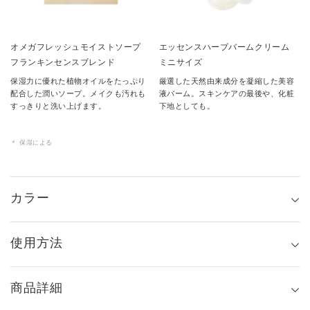
オメガフレッシュモイストソープ
エッセンスハーブバームクリーム
フランキンセンスブレンド
ミニサイズ
保湿力に優れた植物オイルをたっぷり
厳選した天然由来成分を凝縮した美容
配合した潤いソープ。メイクも汚れも
液バーム。スキンケアの最後や、化粧
すっきりと洗い上げます。
下地としても。
＊ 保湿による
カラー
使用方法
商品詳細