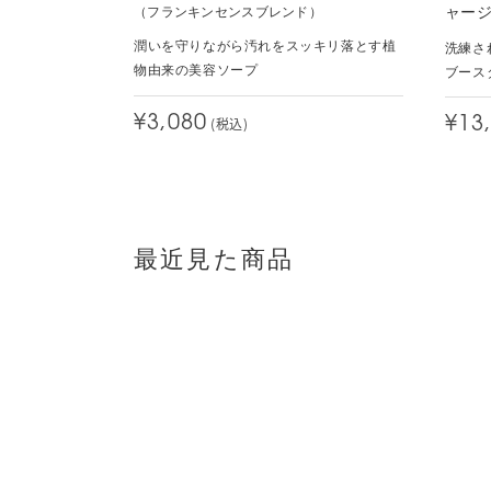
ャー
（フランキンセンスブレンド）
潤いを守りながら汚れをスッキリ落とす植
洗練さ
物由来の美容ソープ
ブース
¥3,080
(税込)
¥13
最近見た商品