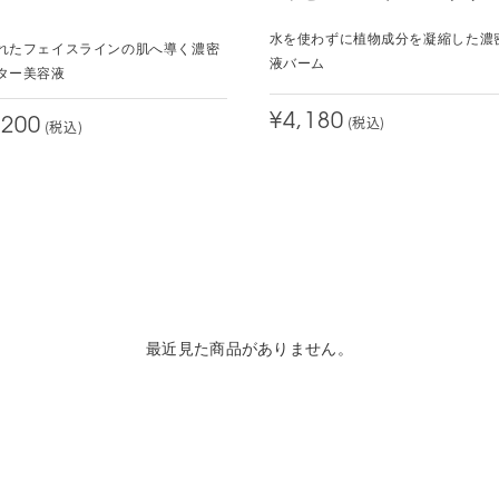
ジ
水を使わずに植物成分を凝縮した濃
れたフェイスラインの肌へ導く濃密
液バーム
ター美容液
¥4,180
(税込)
,200
(税込)
最近見た商品がありません。