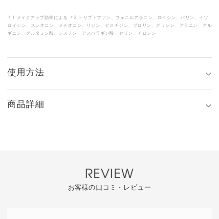
＊1 メイクアップ効果による ＊2 トリプトファン、フェニルアラニン、ロイシン、バリン、イソ
ロイシン、スレオニン、メチオニン、リジン、ヒスチジン、プロリン、グリシン、アラニン、アル
ギニン、グルタミン酸、シスチン、アスバラギン酸、セリン、チロシン
使用方法
商品詳細
REVIEW
お客様の口コミ・レビュー