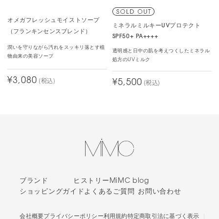
オメガフレッシュモイストソープ
ミネラルミルキーUVプロテクト
（フランキンセンスブレンド）
SPF50+ PA++++
潤いを守りながら汚れをスッキリ落とす植
透明感と日中の肌を考えつくしたミネラル
物由来の美容ソープ
処方のUVミルク
¥3,080
(税込)
¥5,500
(税込)
ブランド
ヒストリー
MiMC blog
ショッピングガイド
よくあるご質問
お問い合わせ
会社概要
プライバシーポリシー
利用規約
特定商取引法に基づく表示