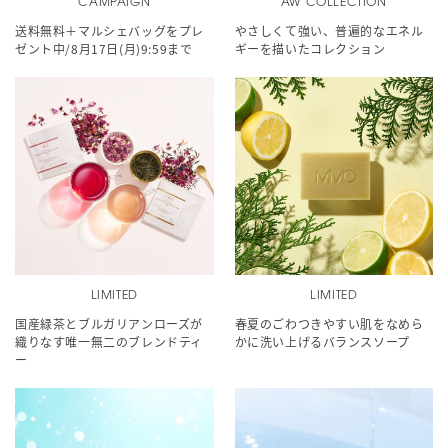
CAMPAIGN
AW COLLECTION
送料無料＋マルシェバッグをプレ
やさしくて強い、普遍的なエネル
ゼント中/8月17日(月)9:59まで
ギーを描いたコレクション
LIMITED
LIMITED
国産緑茶とブルガリアンローズが
春夏のごわつきやすい肌をなめら
織りなす唯一無二のブレンドティ
かに洗い上げるバランスソープ
ー