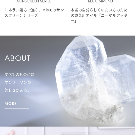
SUNSCREEN SERIES
RECOMMEND
ミネラル処方で選ぶ、MiMCのサン
本当の自分らしくいたい方のため
スクリーンシリーズ
の香気用オイル「ニーマルアッタ
ー」
ABOUT
すべてのものには
オンリーワンの
美しさがある。
MORE