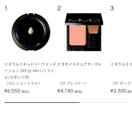
1
2
3
ミネラルリキッドリーファンデ
ビオモイスチュアチークA
ミネラルス
ーション SPF22 PA++(リフィ
ル/スポンジ付)
（102 ニュートラル）
（10 プレジャー）
（07 ダー
¥6,050
¥4,180
¥3,300
(税込)
(税込)
(税