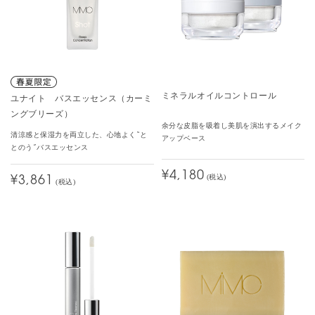
ミネラルオイルコントロール
ユナイト バスエッセンス（カーミ
ングブリーズ）
余分な皮脂を吸着し美肌を演出するメイク
清涼感と保湿力を両立した、心地よく“と
アップベース
とのう”バスエッセンス
¥4,180
(税込)
¥3,861
(税込)