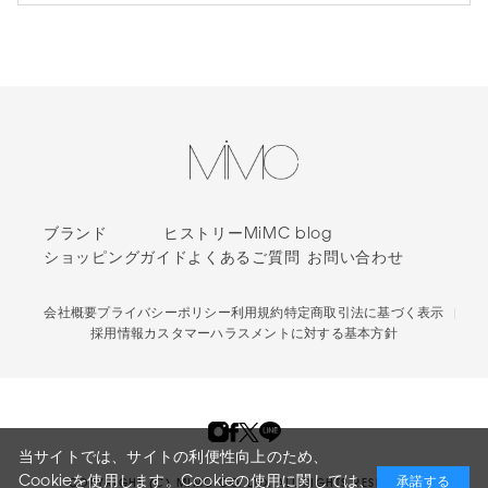
ブランド
ヒストリー
MiMC blog
ショッピングガイド
よくあるご質問
お問い合わせ
会社概要
プライバシーポリシー
利用規約
特定商取引法に基づく表示
採用情報
カスタマーハラスメントに対する基本方針
当サイトでは、サイトの利便性向上のため、
Cookieを使用します。Cookieの使用に関しては、
承諾する
COPYRIGHT (C) MIMC CO. LTD. ALL RIGHTS RESERVED.