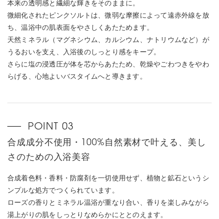
本来の透明感と繊細な輝きをそのままに。
微細化されたピンクソルトは、微弱な摩擦によって遠赤外線を放
ち、温浴中の肌表面をやさしくあたためます。
天然ミネラル（マグネシウム、カルシウム、ナトリウムなど）が
うるおいを支え、入浴後のしっとり感をキープ。
さらに塩の浸透圧が体を芯からあたため、乾燥やごわつきをやわ
らげる、心地よいバスタイムへと導きます。
合成成分不使用・100%自然素材で叶える、美し
さのための入浴美容
合成着色料・香料・防腐剤を一切使用せず、植物と鉱石というシ
ンプルな処方でつくられています。
ローズの香りとミネラル温浴が重なり合い、香りを楽しみながら
湯上がりの肌をしっとりなめらかにととのえます。