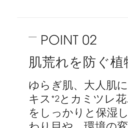
肌荒れを防ぐ植
ゆらぎ肌、大人肌
キス
とカミツレ花
*2
をしっかりと保湿
わり目や、環境の