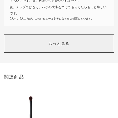
てもいいです。濃い色はいつも使い切れません。
後、チップではなく、ハケの大小をつけてもらえたらもっと嬉しい
です。
5人中、5人の方が、このレビューは参考になったと投票しています。
大人かわいいピンクメイク
もっと見る
カラー：
26 ワイルドライフ
colors
26ワイルドライフは、肌に馴染むピンクでとてもメイクしやすいで
す。締め色を他のカラーのブラウンで合わせたり、アイライナーの
関連商品
カラーを替えてニュアンスチェンジを楽しんでいます。
発色が柔らかく色も抜群にかわいい！
カラー：
35 ヴィジョナリー
にっこ