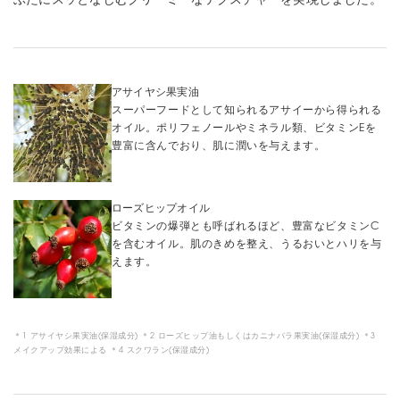
ぶたにスッとなじむクリーミーなテクスチャーを実現しました。
アサイヤシ果実油
スーパーフードとして知られるアサイーから得られる
オイル。ポリフェノールやミネラル類、ビタミンEを
豊富に含んでおり、肌に潤いを与えます。
ローズヒップオイル
ビタミンの爆弾とも呼ばれるほど、豊富なビタミンC
を含むオイル。肌のきめを整え、うるおいとハリを与
えます。
＊1 アサイヤシ果実油(保湿成分) ＊2 ローズヒップ油もしくはカニナバラ果実油(保湿成分) ＊3
メイクアップ効果による ＊4 スクワラン(保湿成分)