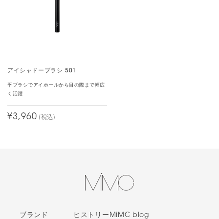
mimcさんのアイシャドウの中でダントツで好きです、とってもふわ
ーっと発色して、どっちの色も本当に可愛い！今まで使い切ったこ
とがなかったですが、この新色は使い切るなと開けた瞬間におもい
ました。
アイシャドーブラシ 501
ブルべサマーにオススメ！サンドスケープとマザ
平ブラシでアイホールから目の際まで幅広
ーアース
く活躍
¥3,960
(税込)
カラー：
00 モイスチュアコントロール(モーニングライト)
s.s.
ブルべサマーで、これまでにムーンニンフ、マジックアワー、廃盤
になってしまったノースショア、ハートチャクラを使ったことがあ
りました。
ムーンニンフはイエベスプリングさんに似合う色とされています
が、ブルべサマーの私が使用しても浮かずに使いやすいお色で早々
に使い切ってしまいました。
その後、2016ssコレクションで発売されたノースショアとマジック
ブランド
ヒストリー
MiMC blog