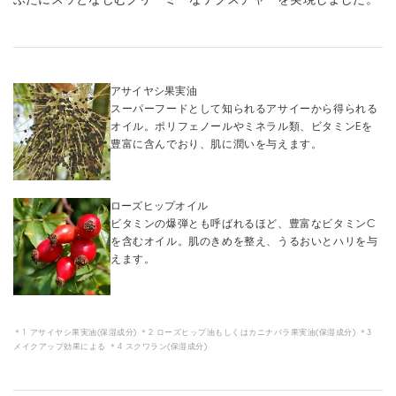
ぶたにスッとなじむクリーミーなテクスチャーを実現しました。
アサイヤシ果実油
スーパーフードとして知られるアサイーから得られる
オイル。ポリフェノールやミネラル類、ビタミンEを
豊富に含んでおり、肌に潤いを与えます。
ローズヒップオイル
ビタミンの爆弾とも呼ばれるほど、豊富なビタミンC
を含むオイル。肌のきめを整え、うるおいとハリを与
えます。
＊1 アサイヤシ果実油(保湿成分) ＊2 ローズヒップ油もしくはカニナバラ果実油(保湿成分) ＊3
メイクアップ効果による ＊4 スクワラン(保湿成分)