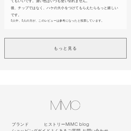
てもいいです。濃い色はいつも使い切れません。
後、チップではなく、ハケの大小をつけてもらえたらもっと嬉しい
です。
5人中、5人の方が、このレビューは参考になったと投票しています。
大人かわいいピンクメイク
もっと見る
カラー：
26 ワイルドライフ
colors
26ワイルドライフは、肌に馴染むピンクでとてもメイクしやすいで
す。締め色を他のカラーのブラウンで合わせたり、アイライナーの
カラーを替えてニュアンスチェンジを楽しんでいます。
発色が柔らかく色も抜群にかわいい！
カラー：
35 ヴィジョナリー
ブランド
ヒストリー
MiMC blog
にっこ