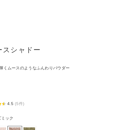
ースシャドー
輝くムースのようなふんわりパウダー
4.5
(5件)
ズミック