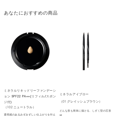
さすがのMiMCさん!!まったく痒みがない!!カサカサにもならない
し…これはもうリピート決定です☆
あなたにおすすめの商品
垢抜けます
カラー：
投稿者様
髪をカラーする時に一緒に染めてもらったりしてましたが、だんだ
んと薄くなってきたような気がしてアイブローマスカラにしてみま
した。眉毛のケアも兼ねて。アイブローマスカラをすると眉毛に統
一感が出て垢抜け感が出ます。
技術が必要?
ミネラルリキッドリーファンデーシ
ミネラルアイブロー
ョン SPF22 PA++(リフィル/スポン
（01 グレイッシュブラウン）
ジ付)
カラー：
（102 ニュートラル）
投稿者様
どんな形も簡単に描ける、しずく型の芯形
透明感のあるみずみずしい仕上がりを叶え
状