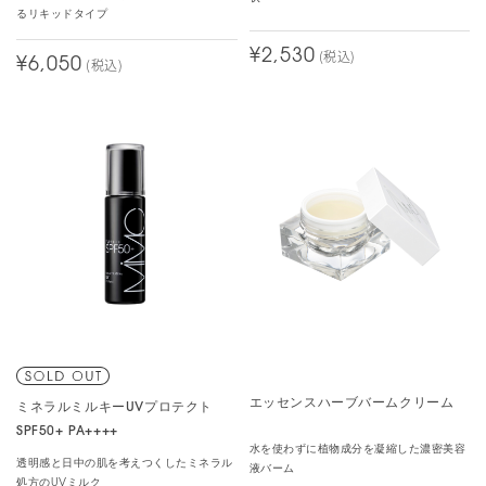
間違いなく器用とは言えないので扱いきれなかった。ダマになりや
るリキッドタイプ
すくベッタリついてしまったりして諦めました。
¥2,530
(税込)
¥6,050
(税込)
もっと読む
エッセンスハーブバームクリーム
ミネラルミルキーUVプロテクト
SPF50+ PA++++
水を使わずに植物成分を凝縮した濃密美容
透明感と日中の肌を考えつくしたミネラル
液バーム
処方のUVミルク