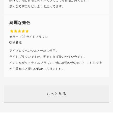
抜けて、眉と目もとのマスカラだけでも自信が持てます!
無くなる前にリピしようと思ってます。
綺麗な発色
カラー：
02 ライトブラウン
投稿者様
アイブロウペンシルと一緒に使用。
ライトブラウンですが、明るすぎず使いやすい色です。
ペンシルがキャラメルブラウンで赤みが強い色なので、こちらを上
から重ねると優しい印象になりました。
痒くならない!
もっと見る
カラー：
投稿者様