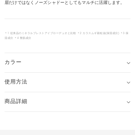
眉だけではなくノーズシャドーとしてもマルチに活躍します。
＊1 従来品のミネラルプレストアイブローデュオと比較 ＊2 カラスムギ穀粒油(保湿成分) ＊3 保
湿成分 ＊4 整肌成分
カラー
使用方法
商品詳細