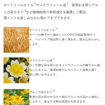
*2
*3
オートミールオイル
やメドウフォーム油
、肌荒れを防ぐアル
*4
ニカ花エキス
など植物由来の美容成分を厳選して配合。
眉メイクを楽しみながら肌ケアまでできます。
*2
オートミールオイル
オーツの種子から抽出したCOSMOS認証取得オイ
ル。ベビーケア製品等に多く使われ、肌をなめらかに
します。
*3
メドウフォーム油
白く可憐な花を咲かせるメドウフォームの種子から抽
出したオイル。保湿効果やエモリエント効果が高く、
肌に潤いを与えます。
*4
アルニカ花エキス
黄色の花を咲かせるキク科のアルニカの花から抽出し
たエキス。肌を引き締め肌荒れを防ぎます。