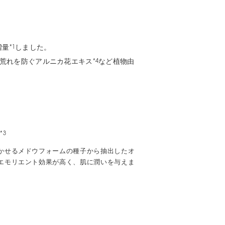
増量
しました。
*1
荒れを防ぐアルニカ花エキス
など植物由
*4
油
*3
かせるメドウフォームの種子から抽出したオ
エモリエント効果が高く、肌に潤いを与えま