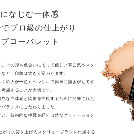
肌になじむ一体感
ーでプロ級の仕上がり
イブローパレット
り、その形や色合いによって優しい雰囲気やスタ
さなど、印象は大きく変わります。
多くの人が一色やペンシルで簡単に描きがちです
を考慮することが大切です。
自然な立体感と陰影を実現するために開発された
ーバランスにこだわりました。
行い、技術的な挑戦を経て自然なグラデーション
。
上がりの質を上げるスクリューブラシを付属する