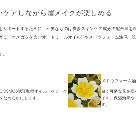
いケアしながら眉メイクが楽しめる
をサポートするために、不要なものは省きスキンケア成分の配合量を
ガ３・オメガ６を含むオートミールオイル
やメドウフォーム油
、肌
*2
*3
す。
メドウフォーム
COSMOS認証取得オイル。ベビーケ
白く可憐な花を咲
をなめらかにします。
イル。保湿効果や
す。