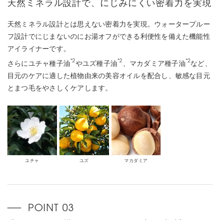
天然ミネラル設計で、にじみにくい密着力を実現
天然ミネラル設計とは思えない密着力を実現。ウォータープルー
フ設計でにじまないのにお湯オフができる利便性を備えた機能性
アイライナーです。
*2
*2
*2
さらにユチャ種子油
やユズ種子油
、マカダミア種子油
など、
目元のケアに適した植物由来の美容オイルを配合し、敏感な目元
とまつ毛をやさしくケアします。
ユチャ
ユズ
マカダミア