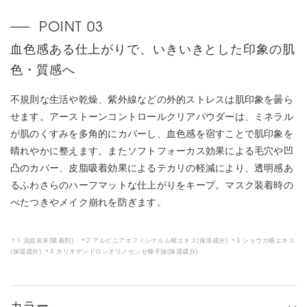
血色感ある仕上がりで、いきいきとした印象の肌
色・質感へ
不規則な生活や乾燥、紫外線などの外的ストレスは肌印象を曇ら
せます。アーストーンコントロールクリアパウダーは、ミネラル
が肌のくすみを多角的にカバーし、血色感を宿すことで肌印象を
晴れやかに整えます。またソフトフォーカス効果による毛穴や凹
凸のカバー、皮脂吸着効果によるテカリの軽減により、透明感あ
るふわさらのハーフマットな仕上がりをキープ。マスク装着時の
べたつきやメイク崩れを防ぎます。
＊1 流紋岩末(吸着剤) ＊2 アルピニアオフィシナルム根エキス(保湿成分) ＊3 ショウガ根エキス
(保湿成分) ＊4 カリオデンドロンオリノセンセ種子油(保湿成分)