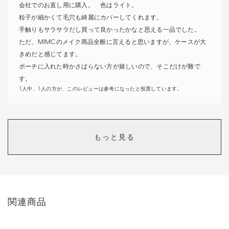
会社でのお直し用に購入。 色はライト。
粒子が細かくて毛穴も綺麗にカバーしてくれます。
手触りもサラサラだし買って良かったかなと思える一品でした。
ただ、MIMCのメイク商品全般に言えると思いますが、ケースが大
きめだと感じてます。
ポーチに入れた時かさばらない方が嬉しいので、そこだけが難で
す。
1人中、1人の方が、このレビューは参考になったと投票しています。
買って良かった
もっと見る
カラー：
Areum
ミネラルレイザーバームとサンスクリーン（ クリアピンク) で仕上
げてたのですが、もう少しカバー力がほしくてプレストパウダーを
関連商品
探していました。
ちょうどコスメキッチンでアースコントロールクリアパウダーを見
つけ即購入。粒子が細かく、サラサラに仕上がるし、マスク生活で