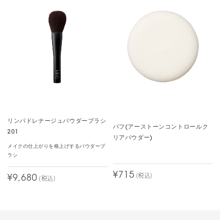
も化粧くずれがほとんどないです。何より使用感が良い。もっと早
く買えば良かったです。
ひとつもったいないのは、ケースにパフをのせるフィルムがないの
が残念です。他の商品のフィルムを代用して使ってます。なので星
４です。
1人中、1人の方が、このレビューは参考になったと投票しています。
崩れ知らずの秀逸パウダー
リンパドレナージュパウダーブラシ
カラー：
ライト
パフ(アーストーンコントロールク
201
Tanubow
リアパウダー)
メイクの仕上がりを格上げするパウダーブ
長年、パウダーやファンデーションの毛穴落ちに悩まされてきまし
ラシ
た。特に色付きパウダーは毛穴落ちが目立つので避けてきました
¥715
(税込)
が、これは従来の物とは全く違い、時間が経っても毛穴落ちが全く
¥9,680
(税込)
なく、つるんとした質感の肌をキープできます。
「マスクをしても崩れない」と他の方のレビューにもありましたが
その通りで、びたっと肌に密着して崩れず、それでいて肌ストレス