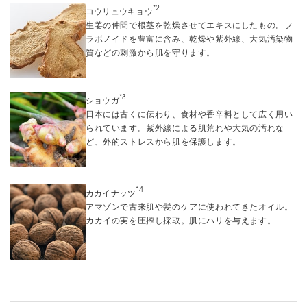
*2
コウリュウキョウ
生姜の仲間で根茎を乾燥させてエキスにしたもの。フ
ラボノイドを豊富に含み、乾燥や紫外線、大気汚染物
質などの刺激から肌を守ります。
*3
ショウガ
日本には古くに伝わり、食材や香辛料として広く用い
られています。紫外線による肌荒れや大気の汚れな
ど、外的ストレスから肌を保護します。
*4
カカイナッツ
アマゾンで古来肌や髪のケアに使われてきたオイル。
カカイの実を圧搾し採取。肌にハリを与えます。