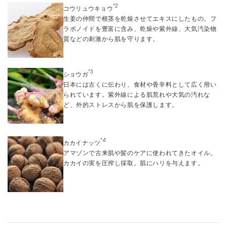
*2
コウリュウキョウ
生姜の仲間で根茎を乾燥させてエキスにしたもの。フ
ラボノイドを豊富に含み、乾燥や紫外線、大気汚染物
質などの刺激から肌を守ります。
*3
ショウガ
日本には古くに伝わり、食材や香辛料として広く用い
られています。紫外線による肌荒れや大気の汚れな
ど、外的ストレスから肌を保護します。
*4
カカイナッツ
アマゾンで古来肌や髪のケアに使われてきたオイル。
カカイの実を圧搾し採取。肌にハリを与えます。