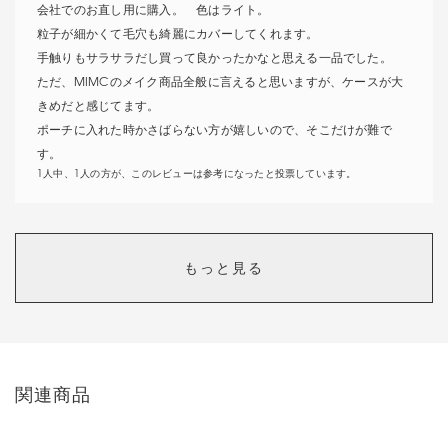
会社でのお直し用に購入。 色はライト。
粒子が細かくて毛穴も綺麗にカバーしてくれます。
手触りもサラサラだし買って良かったかなと思える一品でした。
ただ、MIMCのメイク商品全般に言えると思いますが、ケースが大
きめだと感じてます。
ポーチに入れた時かさばらない方が嬉しいので、そこだけが難で
す。
1人中、1人の方が、このレビューは参考になったと投票しています。
買って良かった
もっと見る
カラー：
Areum
ミネラルレイザーバームとサンスクリーン（ クリアピンク) で仕上
げてたのですが、もう少しカバー力がほしくてプレストパウダーを
関連商品
探していました。
ちょうどコスメキッチンでアースコントロールクリアパウダーを見
つけ即購入。粒子が細かく、サラサラに仕上がるし、マスク生活で