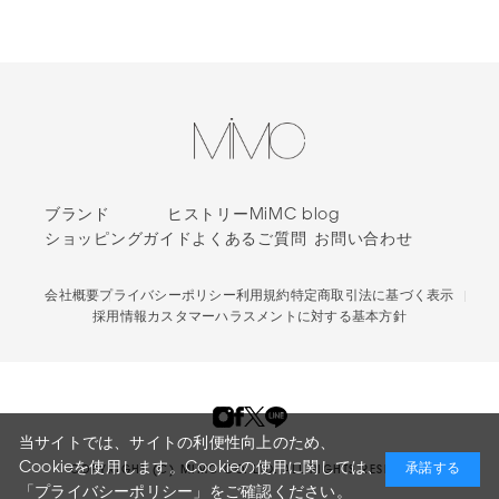
ブランド
ヒストリー
MiMC blog
ショッピングガイド
よくあるご質問
お問い合わせ
会社概要
プライバシーポリシー
利用規約
特定商取引法に基づく表示
採用情報
カスタマーハラスメントに対する基本方針
当サイトでは、サイトの利便性向上のため、
Cookieを使用します。Cookieの使用に関しては、
承諾する
COPYRIGHT (C) MIMC CO. LTD. ALL RIGHTS RESERVED.
「プライバシーポリシー」
をご確認ください。