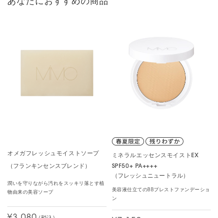
あなたにおすすめの商品
が感じられない、これは本当に秀逸で夢のようなパウダーです。し
っかりメイクの時にはファンデの上から、普段は軽めが好みなの
で、ミネラルイレイザーバームの上から直接つけていますが、素肌
っぽさを保ちつつも色ムラや毛穴をカバーし、肌を均一にしてくれ
ます。
今や化粧ポーチの中身はほとんどMIMCの製品になっていますが、
これは特に手放せないアイテムになりました。MIMC凄い！
3人中、3人の方が、このレビューは参考になったと投票しています。
オメガフレッシュモイストソープ
ミネラルエッセンスモイストEX
SPF50+ PA++++
（フランキンセンスブレンド）
（フレッシュニュートラル）
潤いを守りながら汚れをスッキリ落とす植
美容液仕立てのBBプレストファンデーショ
物由来の美容ソープ
ン
(税込)