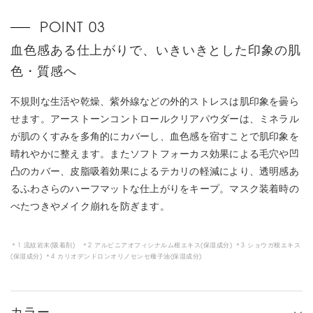
血色感ある仕上がりで、いきいきとした印象の肌
色・質感へ
不規則な生活や乾燥、紫外線などの外的ストレスは肌印象を曇ら
せます。アーストーンコントロールクリアパウダーは、ミネラル
が肌のくすみを多角的にカバーし、血色感を宿すことで肌印象を
晴れやかに整えます。またソフトフォーカス効果による毛穴や凹
凸のカバー、皮脂吸着効果によるテカリの軽減により、透明感あ
るふわさらのハーフマットな仕上がりをキープ。マスク装着時の
べたつきやメイク崩れを防ぎます。
＊1 流紋岩末(吸着剤) ＊2 アルピニアオフィシナルム根エキス(保湿成分) ＊3 ショウガ根エキス
(保湿成分) ＊4 カリオデンドロンオリノセンセ種子油(保湿成分)