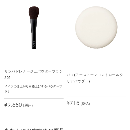
も化粧くずれがほとんどないです。何より使用感が良い。もっと早
く買えば良かったです。
ひとつもったいないのは、ケースにパフをのせるフィルムがないの
が残念です。他の商品のフィルムを代用して使ってます。なので星
４です。
1人中、1人の方が、このレビューは参考になったと投票しています。
崩れ知らずの秀逸パウダー
リンパドレナージュパウダーブラシ
カラー：
ライト
パフ(アーストーンコントロールク
201
Tanubow
リアパウダー)
メイクの仕上がりを格上げするパウダーブ
長年、パウダーやファンデーションの毛穴落ちに悩まされてきまし
ラシ
た。特に色付きパウダーは毛穴落ちが目立つので避けてきました
¥715
(税込)
が、これは従来の物とは全く違い、時間が経っても毛穴落ちが全く
¥9,680
(税込)
なく、つるんとした質感の肌をキープできます。
「マスクをしても崩れない」と他の方のレビューにもありましたが
その通りで、びたっと肌に密着して崩れず、それでいて肌ストレス