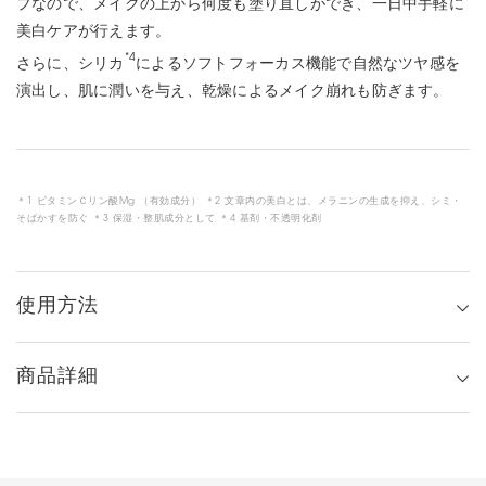
プなので、メイクの上から何度も塗り直しができ、一日中手軽に
美白ケアが行えます。
*4
さらに、シリカ
によるソフトフォーカス機能で自然なツヤ感を
演出し、肌に潤いを与え、乾燥によるメイク崩れも防ぎます。
＊1 ビタミンＣリン酸Mg （有効成分） ＊2 文章内の美白とは、メラニンの生成を抑え、シミ・
そばかすを防ぐ ＊3 保湿・整肌成分として ＊4 基剤・不透明化剤
使用方法
商品詳細