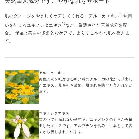
天然由来成分ですこやかな肌をサポート
*3
肌のダメージをやさしくケアしてくれる、アルニカエキス
や潤
*3
いを与えるユキノシタエキス
など、厳選された天然成分を配
合。 保湿と美白の多角的なケアで、よりすこやかな肌へ整えま
す。
アルニカエキス
黄色の花を咲かせるキク科のアルニカの花から抽出し
たエキス。肌を引き締め、肌荒れを防ぐと言われてい
ます。
ユキノシタエキス
雪の下でも枯れない多年草、ユキノシタの全草から抽
出したエキスです。アルブチンを含み、生薬として古
くから親しまれています。