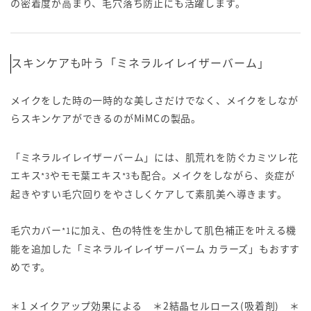
の密着度が高まり、毛穴落ち防止にも活躍します。
スキンケアも叶う「ミネラルイレイザーバーム」
メイクをした時の一時的な美しさだけでなく、メイクをしなが
らスキンケアができるのがMiMCの製品。
「ミネラルイレイザーバーム」には、肌荒れを防ぐカミツレ花
エキス
やモモ葉エキス
も配合。メイクをしながら、炎症が
*3
*3
起きやすい毛穴回りをやさしくケアして素肌美へ導きます。
毛穴カバー
に加え、色の特性を生かして肌色補正を叶える機
*1
能を追加した「ミネラルイレイザーバーム カラーズ」もおすす
めです。
＊1 メイクアップ効果による ＊2結晶セルロース(吸着剤) ＊