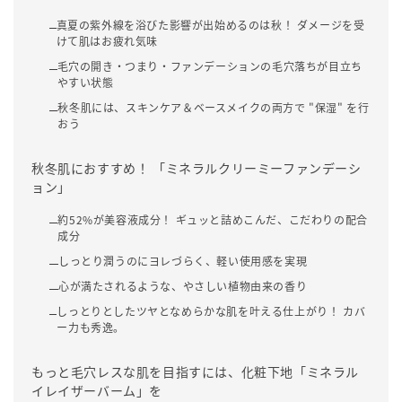
真夏の紫外線を浴びた影響が出始めるのは秋！ ダメージを受
けて肌はお疲れ気味
毛穴の開き・つまり・ファンデーションの毛穴落ちが目立ち
やすい状態
秋冬肌には、スキンケア＆ベースメイクの両方で "保湿" を行
おう
秋冬肌におすすめ！ 「ミネラルクリーミーファンデーシ
ョン」
約52%が美容液成分！ ギュッと詰めこんだ、こだわりの配合
成分
しっとり潤うのにヨレづらく、軽い使用感を実現
心が満たされるような、やさしい植物由来の香り
しっとりとしたツヤとなめらかな肌を叶える仕上がり！ カバ
ー力も秀逸。
もっと毛穴レスな肌を目指すには、化粧下地「ミネラル
イレイザーバーム」を