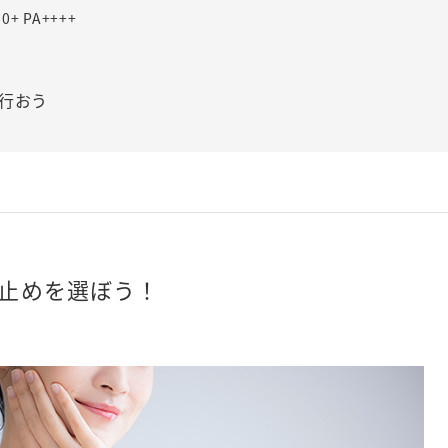
 PA++++
行おう
止めを選ぼう！