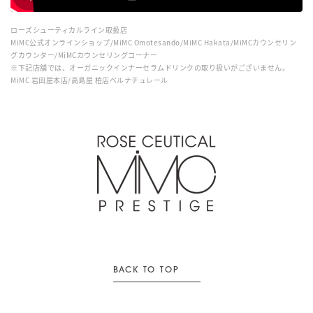
ローズシューティカルライン取扱店
MiMC公式オンラインショップ/MiMC Omotesando/MiMC Hakata/MiMCカウンセリン
グカウンター/MiMCカウンセリングコーナー
※下記店舗では、オーガニックインナーセラムドリンクの取り扱いがございません。
MiMC 岩田屋本店/高島屋 柏店ベルナチュレール
BACK TO TOP