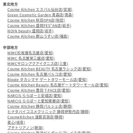
東北地方
Cosme Kitchen エスパル仙台店(宮城)
Green Cosmetic Garden 青森店(青森)
Cosme Kitchen 秋田OPA店(秋田)
Cosme Kitchen 盛岡FES”AN店(岩手)
NOIN beauty 盛岡店(岩手)
Cosme Kitchen 郡山うすい店(福島)
中部地方
MiMC松坂屋名古屋店(愛知)
MiMC 名古屋栄三越店(愛知)
MiMCサロンアクアイグニス店(三重)
Cosme Kitchen BEAUTY 名古屋ラシック店(愛知)
Cosme Kitchen 名古屋パルコ店(愛知)
Biople タカシマヤ ゲートタワーモール店(愛知)
Cosme Kitchen Beauty 名古屋ゲートタワーモール店(愛知)
Cosme Kitchen 豊田 T-FACE店(愛知)
NARCIS ららぽーと安城店(愛知)
NARCIS ららぽーと愛知東郷店(愛知)
Cosme Kitchen 静岡パルシェ店(静岡)
ヒナタバイコスメクリニック 静岡伊勢丹店(静岡)
CosmeKitchen 遠鉄百貨店(静岡)
麦心(岐阜)
プチトリアノン(新潟)
Cosme Kitchen 新潟ビルボードプレイス店(新潟)