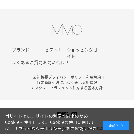
ブランド
ヒストリー
ショッピングガ
イド
よくあるご質問
お問い合わせ
会社概要
プライバシーポリシー
利用規約
特定商取引法に基づく表示
採用情報
カスタマーハラスメントに対する基本方針
当サイトでは、サイトの利便性向上のため、
Cookieを使用します。Cookieの使用に関して
承諾する
は、
「プライバシーポリシー」
をご確認くださ
COPYRIGHT (C) MIMC CO. LTD. ALL RIGHTS RESERVED.