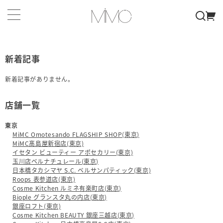
新着記事
新着記事がありません。
店舗一覧
東京
MiMC Omotesando FLAGSHIP SHOP(東京)
MiMC髙島屋新宿店(東京)
イセタン ビューティー アポセカリー(東京)
玉川店ベルナチュレール(東京)
日本橋タカシマヤ S.C. ベルサンパティック(東京)
Roops 表参道店(東京)
Cosme Kitchen ルミネ有楽町店(東京)
Biople グランスタ丸の内店(東京)
銀座ロフト(東京)
Cosme Kitchen BEAUTY 銀座三越店(東京)