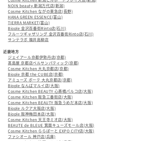
NOIN beauty 新潟万代店(新潟)
Cosme Kitchen ながの東急店(長野)
HANA GREEN ESSENCE(富山)
TIERRA MARKET(富山)
Biople 金沢百番街Rinto店(石川)
フルーツギャザリング 金沢百番街Rinto店(石川)
サンテラボ 福井高柳店
近畿地方
ジェイアール京都伊勢丹店(京都)
髙島屋 京都店ベルサンパティック(京都)
Cosme Kitchen 大丸京都店(京都)
Biople 京都 the CUBE店(京都)
アミューズ ボーテ 大丸京都店(京都)
Biople なんばマルイ店(大阪)
Cosme Kitchen BEAUTY 心斎橋パルコ店(大阪)
Cosme Kitchen 阪急三番街店(大阪)
Cosme Kitchen BEAUTY 阪急うめだ本店(大阪)
Biople ルクア大阪店(大阪)
Biople 阪神梅田本店(大阪)
Cosme Kitchen 天王寺ミオ店(大阪)
BEAUTE de BLEUE 箕面キューズモール店(大阪)
Cosme Kitchen ららぽーと EXPO CITY店(大阪)
ファシオール 神戸店(兵庫)