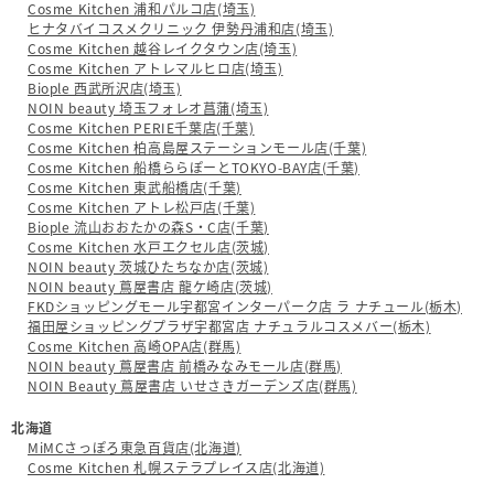
Cosme Kitchen 浦和パルコ店(埼玉)
ヒナタバイコスメクリニック 伊勢丹浦和店(埼玉)
Cosme Kitchen 越谷レイクタウン店(埼玉)
Cosme Kitchen アトレマルヒロ店(埼玉)
Biople 西武所沢店(埼玉)
NOIN beauty 埼玉フォレオ菖蒲(埼玉)
Cosme Kitchen PERIE千葉店(千葉)
Cosme Kitchen 柏高島屋ステーションモール店(千葉)
Cosme Kitchen 船橋ららぽーとTOKYO-BAY店(千葉)
Cosme Kitchen 東武船橋店(千葉)
Cosme Kitchen アトレ松戸店(千葉)
Biople 流山おおたかの森S・C店(千葉)
Cosme Kitchen 水戸エクセル店(茨城)
NOIN beauty 茨城ひたちなか店(茨城)
NOIN beauty 蔦屋書店 龍ケ崎店(茨城)
FKDショッピングモール宇都宮インターパーク店 ラ ナチュール(栃木)
福田屋ショッピングプラザ宇都宮店 ナチュラルコスメバー(栃木)
Cosme Kitchen 高崎OPA店(群馬)
NOIN beauty 蔦屋書店 前橋みなみモール店(群馬)
NOIN Beauty 蔦屋書店 いせさきガーデンズ店(群馬)
北海道
MiMCさっぽろ東急百貨店(北海道)
Cosme Kitchen 札幌ステラプレイス店(北海道)