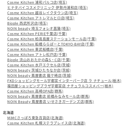
Cosme Kitchen 浦和パルコ店(埼玉)
ヒナタバイコスメクリニック 伊勢丹浦和店(埼玉)
Cosme Kitchen 越谷レイクタウン店(埼玉)
Cosme Kitchen アトレマルヒロ店(埼玉)
Biople 西武所沢店(埼玉)
NOIN beauty 埼玉フォレオ菖蒲(埼玉)
Cosme Kitchen PERIE千葉店(千葉)
Cosme Kitchen 柏高島屋ステーションモール店(千葉)
Cosme Kitchen 船橋ららぽーとTOKYO-BAY店(千葉)
Cosme Kitchen 東武船橋店(千葉)
Cosme Kitchen アトレ松戸店(千葉)
Biople 流山おおたかの森S・C店(千葉)
Cosme Kitchen 水戸エクセル店(茨城)
NOIN beauty 茨城ひたちなか店(茨城)
NOIN beauty 蔦屋書店 龍ケ崎店(茨城)
FKDショッピングモール宇都宮インターパーク店 ラ ナチュール(栃木)
福田屋ショッピングプラザ宇都宮店 ナチュラルコスメバー(栃木)
Cosme Kitchen 高崎OPA店(群馬)
NOIN beauty 蔦屋書店 前橋みなみモール店(群馬)
NOIN Beauty 蔦屋書店 いせさきガーデンズ店(群馬)
北海道
MiMCさっぽろ東急百貨店(北海道)
Cosme Kitchen 札幌ステラプレイス店(北海道)