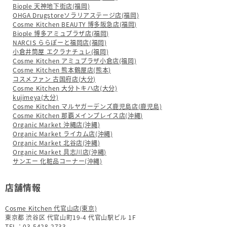
Biople 天神地下街店(福岡)
OHGA Drugstoreソラリアステージ店(福岡)
Cosme Kitchen BEAUTY 博多阪急店(福岡)
Biople 博多アミュプラザ店(福岡)
NARCIS ららぽーと福岡店(福岡)
小倉井筒屋 エクラナチュレ(福岡)
Cosme Kitchen アミュプラザ小倉店(福岡)
Cosme Kitchen 熊本鶴屋店(熊本)
コスメファン 古国府店(大分)
Cosme Kitchen 大分トキハ店(大分)
kujimeya(大分)
Cosme Kitchen マルヤガーデンズ鹿児島店(鹿児島)
Cosme Kitchen 那覇メインプレイス店(沖縄)
Organic Market 沖縄店(沖縄)
Organic Market ライカム店(沖縄)
Organic Market 北谷店(沖縄)
Organic Market 具志川店(沖縄)
サンエー 化粧品コーナー(沖縄)
店舗情報
Cosme Kitchen 代官山店(東京)
東京都 渋谷区 代官山町19-4 代官山駅ビル 1F
TEL：03-5428-2733