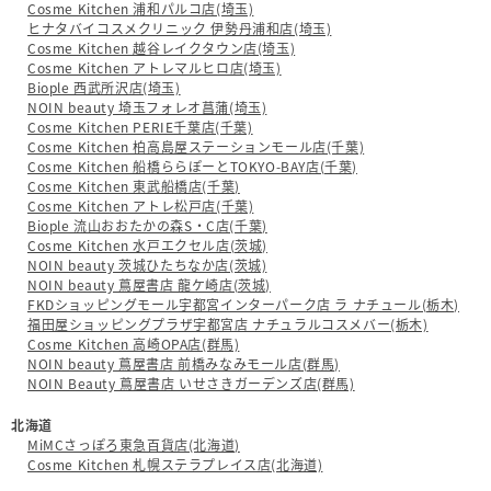
Cosme Kitchen 浦和パルコ店(埼玉)
ヒナタバイコスメクリニック 伊勢丹浦和店(埼玉)
Cosme Kitchen 越谷レイクタウン店(埼玉)
Cosme Kitchen アトレマルヒロ店(埼玉)
Biople 西武所沢店(埼玉)
NOIN beauty 埼玉フォレオ菖蒲(埼玉)
Cosme Kitchen PERIE千葉店(千葉)
Cosme Kitchen 柏高島屋ステーションモール店(千葉)
Cosme Kitchen 船橋ららぽーとTOKYO-BAY店(千葉)
Cosme Kitchen 東武船橋店(千葉)
Cosme Kitchen アトレ松戸店(千葉)
Biople 流山おおたかの森S・C店(千葉)
Cosme Kitchen 水戸エクセル店(茨城)
NOIN beauty 茨城ひたちなか店(茨城)
NOIN beauty 蔦屋書店 龍ケ崎店(茨城)
FKDショッピングモール宇都宮インターパーク店 ラ ナチュール(栃木)
福田屋ショッピングプラザ宇都宮店 ナチュラルコスメバー(栃木)
Cosme Kitchen 高崎OPA店(群馬)
NOIN beauty 蔦屋書店 前橋みなみモール店(群馬)
NOIN Beauty 蔦屋書店 いせさきガーデンズ店(群馬)
北海道
MiMCさっぽろ東急百貨店(北海道)
Cosme Kitchen 札幌ステラプレイス店(北海道)