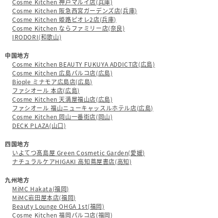
Cosme Kitchen 神戸マルイ店(兵庫)
Cosme Kitchen 阪急西宮ガーデンズ店(兵庫)
Cosme Kitchen 姫路ピオレ2店(兵庫)
Cosme Kitchen ならファミリー店(奈良)
IRODORI(和歌山)
中国地方
Cosme Kitchen BEAUTY FUKUYA ADDICT店(広島)
Cosme Kitchen 広島パルコ店(広島)
Biople ミナモア広島店(広島)
ファシオール 本店(広島)
Cosme Kitchen 天満屋福山店(広島)
ファシオール 福山ニューキャッスルホテル店(広島)
Cosme Kitchen 岡山一番街店(岡山)
DECK PLAZA(山口)
四国地方
いよてつ髙島屋 Green Cosmetic Garden(愛媛)
ナチュラルケアHIGAKI 高知蔦屋書店(高知)
九州地方
MiMC Hakata(福岡)
MiMC岩田屋本店(福岡)
Beauty Lounge OHGA 1st(福岡)
Cosme Kitchen 福岡パルコ店(福岡)