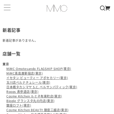
新着記事
新着記事がありません。
店舗一覧
東京
MiMC Omotesando FLAGSHIP SHOP(東京)
MiMC髙島屋新宿店(東京)
イセタン ビューティー アポセカリー(東京)
玉川店ベルナチュレール(東京)
日本橋タカシマヤ S.C. ベルサンパティック(東京)
Roops 表参道店(東京)
Cosme Kitchen ルミネ有楽町店(東京)
Biople グランスタ丸の内店(東京)
銀座ロフト(東京)
Cosme Kitchen BEAUTY 銀座三越店(東京)