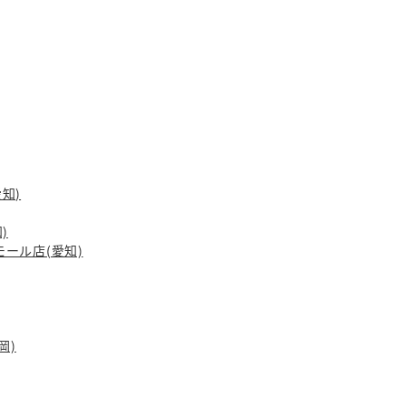
愛知)
)
ーモール店(愛知)
岡)