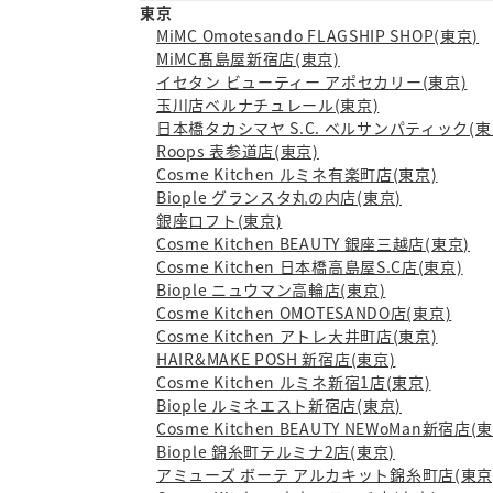
東京
MiMC Omotesando FLAGSHIP SHOP(東京)
MiMC髙島屋新宿店(東京)
イセタン ビューティー アポセカリー(東京)
玉川店ベルナチュレール(東京)
日本橋タカシマヤ S.C. ベルサンパティック(東
Roops 表参道店(東京)
Cosme Kitchen ルミネ有楽町店(東京)
Biople グランスタ丸の内店(東京)
銀座ロフト(東京)
Cosme Kitchen BEAUTY 銀座三越店(東京)
Cosme Kitchen 日本橋高島屋S.C店(東京)
Biople ニュウマン高輪店(東京)
Cosme Kitchen OMOTESANDO店(東京)
Cosme Kitchen アトレ大井町店(東京)
HAIR&MAKE POSH 新宿店(東京)
Cosme Kitchen ルミネ新宿1店(東京)
Biople ルミネエスト新宿店(東京)
Cosme Kitchen BEAUTY NEWoMan新宿店(
Biople 錦糸町テルミナ2店(東京)
アミューズ ボーテ アルカキット錦糸町店(東京