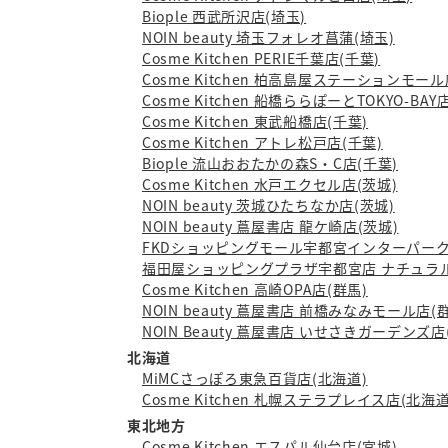
Biople 西武所沢店(埼玉)
NOIN beauty 埼玉フォレオ菖蒲(埼玉)
Cosme Kitchen PERIE千葉店(千葉)
Cosme Kitchen 柏高島屋ステーションモール
Cosme Kitchen 船橋ららぽーとTOKYO-BAY
Cosme Kitchen 東武船橋店(千葉)
Cosme Kitchen アトレ松戸店(千葉)
Biople 流山おおたかの森S・C店(千葉)
Cosme Kitchen 水戸エクセル店(茨城)
NOIN beauty 茨城ひたちなか店(茨城)
NOIN beauty 蔦屋書店 龍ケ崎店(茨城)
FKDショッピングモール宇都宮インターパーク店
福田屋ショッピングプラザ宇都宮店 ナチュラル
Cosme Kitchen 高崎OPA店(群馬)
NOIN beauty 蔦屋書店 前橋みなみモール店(
NOIN Beauty 蔦屋書店 いせさきガーデンズ店
北海道
MiMCさっぽろ東急百貨店(北海道)
Cosme Kitchen 札幌ステラプレイス店(北海道
東北地方
Cosme Kitchen エスパル仙台店(宮城)