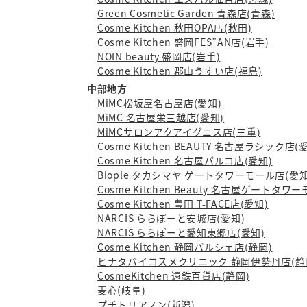
Green Cosmetic Garden 青森店(青森)
Cosme Kitchen 秋田OPA店(秋田)
Cosme Kitchen 盛岡FES”AN店(岩手)
NOIN beauty 盛岡店(岩手)
Cosme Kitchen 郡山うすい店(福島)
中部地方
MiMC松坂屋名古屋店(愛知)
MiMC 名古屋栄三越店(愛知)
MiMCサロンアクアイグニス店(三重)
Cosme Kitchen BEAUTY 名古屋ラシック店(
Cosme Kitchen 名古屋パルコ店(愛知)
Biople タカシマヤ ゲートタワーモール店(愛知
Cosme Kitchen Beauty 名古屋ゲートタワ
Cosme Kitchen 豊田 T-FACE店(愛知)
NARCIS ららぽーと安城店(愛知)
NARCIS ららぽーと愛知東郷店(愛知)
Cosme Kitchen 静岡パルシェ店(静岡)
ヒナタバイコスメクリニック 静岡伊勢丹店(静
CosmeKitchen 遠鉄百貨店(静岡)
麦心(岐阜)
プチトリアノン(新潟)