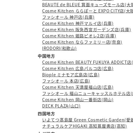
BEAUTE de BLEUE 箕面キューズモール店(大
Cosme Kitchen ららぽーと EXPO CITY店(大
ファシオール 神戸店(兵庫)
Cosme Kitchen 神戸マルイ店(兵庫)
Cosme Kitchen 阪急西宮ガーデンズ店(兵庫)
Cosme Kitchen 姫路ピオレ2店(兵庫)
Cosme Kitchen ならファミリー店(奈良)
IRODORI(和歌山)
中国地方
Cosme Kitchen BEAUTY FUKUYA ADDICT
Cosme Kitchen 広島パルコ店(広島)
Biople ミナモア広島店(広島)
ファシオール 本店(広島)
Cosme Kitchen 天満屋福山店(広島)
ファシオール 福山ニューキャッスルホテル店(
Cosme Kitchen 岡山一番街店(岡山)
DECK PLAZA(山口)
四国地方
いよてつ髙島屋 Green Cosmetic Garden(愛
ナチュラルケアHIGAKI 高知蔦屋書店(高知)