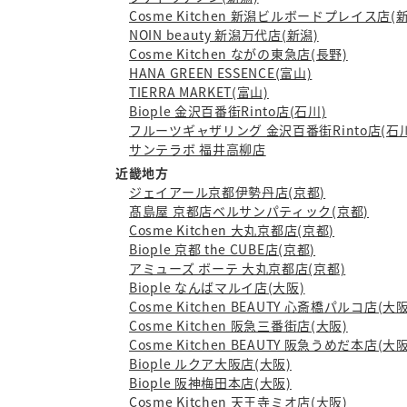
Cosme Kitchen 新潟ビルボードプレイス店(
NOIN beauty 新潟万代店(新潟)
Cosme Kitchen ながの東急店(長野)
HANA GREEN ESSENCE(富山)
TIERRA MARKET(富山)
Biople 金沢百番街Rinto店(石川)
フルーツギャザリング 金沢百番街Rinto店(石川
サンテラボ 福井高柳店
近畿地方
ジェイアール京都伊勢丹店(京都)
髙島屋 京都店ベルサンパティック(京都)
Cosme Kitchen 大丸京都店(京都)
Biople 京都 the CUBE店(京都)
アミューズ ボーテ 大丸京都店(京都)
Biople なんばマルイ店(大阪)
Cosme Kitchen BEAUTY 心斎橋パルコ店(大阪
Cosme Kitchen 阪急三番街店(大阪)
Cosme Kitchen BEAUTY 阪急うめだ本店(大阪
Biople ルクア大阪店(大阪)
Biople 阪神梅田本店(大阪)
Cosme Kitchen 天王寺ミオ店(大阪)