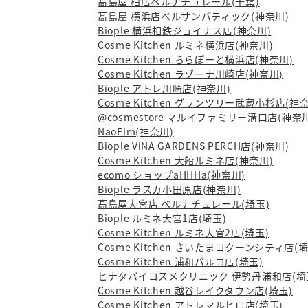
髙島屋 柏店ベルナチュレール(千葉)
髙島屋 横浜店ベルサンパティック(神奈川)
Biople 横浜相鉄ジョイナス店(神奈川)
Cosme Kitchen ルミネ横浜店(神奈川)
Cosme Kitchen ららぽーと横浜店(神奈川)
Cosme Kitchen ラゾーナ川崎店(神奈川)
Biople アトレ川崎店(神奈川)
Cosme Kitchen グランツリー武蔵小杉店(神
@cosmestore マルイファミリー溝口店(神奈
NaoElm(神奈川)
Biople ViNA GARDENS PERCH店(神奈川)
Cosme Kitchen 大船ルミネ店(神奈川)
ecomo ショップaHHHa(神奈川)
Biople ラスカ小田原店(神奈川)
髙島屋大宮店 ベルナチュレール(埼玉)
Biople ルミネ大宮1店(埼玉)
Cosme Kitchen ルミネ大宮2店(埼玉)
Cosme Kitchen さいたまコクーンシティ店(埼
Cosme Kitchen 浦和パルコ店(埼玉)
ヒナタバイコスメクリニック 伊勢丹浦和店(埼
Cosme Kitchen 越谷レイクタウン店(埼玉)
Cosme Kitchen アトレマルヒロ店(埼玉)