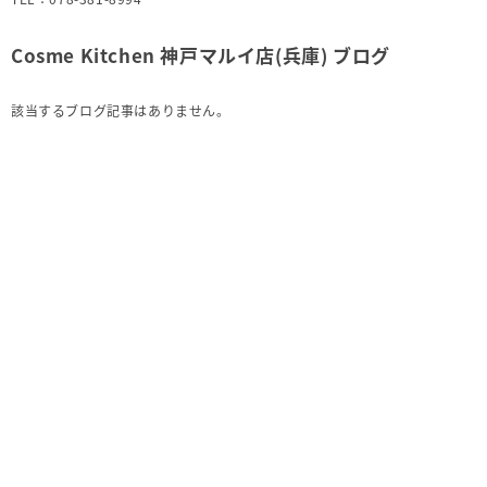
Cosme Kitchen 神戸マルイ店(兵庫) ブログ
該当するブログ記事はありません。