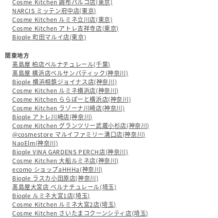
Cosme Kitchen 調布パルコ店(東京)
NARCIS ミッテン府中店(東京)
Cosme Kitchen ルミネ立川店(東京)
Cosme Kitchen アトレ吉祥寺店(東京)
Biople 町田マルイ店(東京)
関東地方
髙島屋 柏店ベルナチュレール(千葉)
髙島屋 横浜店ベルサンパティック(神奈川)
Biople 横浜相鉄ジョイナス店(神奈川)
Cosme Kitchen ルミネ横浜店(神奈川)
Cosme Kitchen ららぽーと横浜店(神奈川)
Cosme Kitchen ラゾーナ川崎店(神奈川)
Biople アトレ川崎店(神奈川)
Cosme Kitchen グランツリー武蔵小杉店(神奈川)
@cosmestore マルイファミリー溝口店(神奈川)
NaoElm(神奈川)
Biople ViNA GARDENS PERCH店(神奈川)
Cosme Kitchen 大船ルミネ店(神奈川)
ecomo ショップaHHHa(神奈川)
Biople ラスカ小田原店(神奈川)
髙島屋大宮店 ベルナチュレール(埼玉)
Biople ルミネ大宮1店(埼玉)
Cosme Kitchen ルミネ大宮2店(埼玉)
Cosme Kitchen さいたまコクーンシティ店(埼玉)