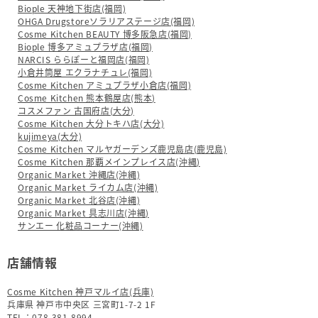
Biople 天神地下街店(福岡)
OHGA Drugstoreソラリアステージ店(福岡)
Cosme Kitchen BEAUTY 博多阪急店(福岡)
Biople 博多アミュプラザ店(福岡)
NARCIS ららぽーと福岡店(福岡)
小倉井筒屋 エクラナチュレ(福岡)
Cosme Kitchen アミュプラザ小倉店(福岡)
Cosme Kitchen 熊本鶴屋店(熊本)
コスメファン 古国府店(大分)
Cosme Kitchen 大分トキハ店(大分)
kujimeya(大分)
Cosme Kitchen マルヤガーデンズ鹿児島店(鹿児島)
Cosme Kitchen 那覇メインプレイス店(沖縄)
Organic Market 沖縄店(沖縄)
Organic Market ライカム店(沖縄)
Organic Market 北谷店(沖縄)
Organic Market 具志川店(沖縄)
サンエー 化粧品コーナー(沖縄)
店舗情報
Cosme Kitchen 神戸マルイ店(兵庫)
兵庫県 神戸市中央区 三宮町1-7-2 1F
TEL：078-381-8994