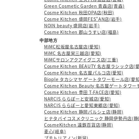
Green Cosmetic Garden 青森店(青森)
Cosme Kitchen 秋田OPA店(秋田)
Cosme Kitchen 盛岡FES”AN店(岩手)
NOIN beauty 盛岡店(岩手)
Cosme Kitchen 郡山うすい店(福島)
中部地方
MiMC松坂屋名古屋店(愛知)
MiMC 名古屋栄三越店(愛知)
MiMCサロンアクアイグニス店(三重)
Cosme Kitchen BEAUTY 名古屋ラシック店(
Cosme Kitchen 名古屋パルコ店(愛知)
Biople タカシマヤ ゲートタワーモール店(愛知
Cosme Kitchen Beauty 名古屋ゲートタワ
Cosme Kitchen 豊田 T-FACE店(愛知)
NARCIS ららぽーと安城店(愛知)
NARCIS ららぽーと愛知東郷店(愛知)
Cosme Kitchen 静岡パルシェ店(静岡)
ヒナタバイコスメクリニック 静岡伊勢丹店(静
CosmeKitchen 遠鉄百貨店(静岡)
麦心(岐阜)
プチトリアノン(新潟)