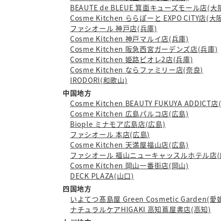
BEAUTE de BLEUE 箕面キューズモール店(大
Cosme Kitchen ららぽーと EXPO CITY店(大
ファシオール 神戸店(兵庫)
Cosme Kitchen 神戸マルイ店(兵庫)
Cosme Kitchen 阪急西宮ガーデンズ店(兵庫)
Cosme Kitchen 姫路ピオレ2店(兵庫)
Cosme Kitchen ならファミリー店(奈良)
IRODORI(和歌山)
中国地方
Cosme Kitchen BEAUTY FUKUYA ADDICT
Cosme Kitchen 広島パルコ店(広島)
Biople ミナモア広島店(広島)
ファシオール 本店(広島)
Cosme Kitchen 天満屋福山店(広島)
ファシオール 福山ニューキャッスルホテル店(
Cosme Kitchen 岡山一番街店(岡山)
DECK PLAZA(山口)
四国地方
いよてつ髙島屋 Green Cosmetic Garden(愛
ナチュラルケアHIGAKI 高知蔦屋書店(高知)