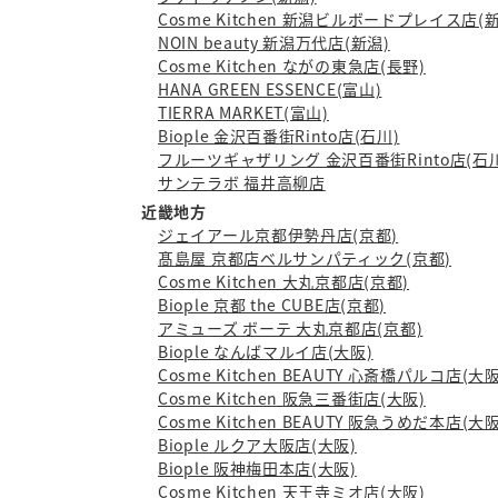
Cosme Kitchen 新潟ビルボードプレイス店(
NOIN beauty 新潟万代店(新潟)
Cosme Kitchen ながの東急店(長野)
HANA GREEN ESSENCE(富山)
TIERRA MARKET(富山)
Biople 金沢百番街Rinto店(石川)
フルーツギャザリング 金沢百番街Rinto店(石川
サンテラボ 福井高柳店
近畿地方
ジェイアール京都伊勢丹店(京都)
髙島屋 京都店ベルサンパティック(京都)
Cosme Kitchen 大丸京都店(京都)
Biople 京都 the CUBE店(京都)
アミューズ ボーテ 大丸京都店(京都)
Biople なんばマルイ店(大阪)
Cosme Kitchen BEAUTY 心斎橋パルコ店(大阪
Cosme Kitchen 阪急三番街店(大阪)
Cosme Kitchen BEAUTY 阪急うめだ本店(大阪
Biople ルクア大阪店(大阪)
Biople 阪神梅田本店(大阪)
Cosme Kitchen 天王寺ミオ店(大阪)