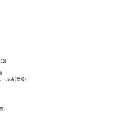
愛知)
)
ーモール店(愛知)
岡)