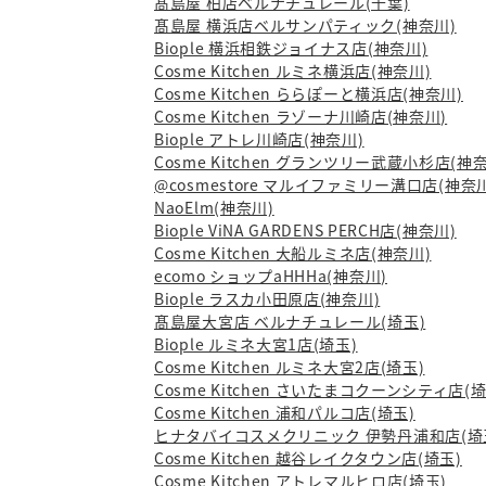
髙島屋 柏店ベルナチュレール(千葉)
髙島屋 横浜店ベルサンパティック(神奈川)
Biople 横浜相鉄ジョイナス店(神奈川)
Cosme Kitchen ルミネ横浜店(神奈川)
Cosme Kitchen ららぽーと横浜店(神奈川)
Cosme Kitchen ラゾーナ川崎店(神奈川)
Biople アトレ川崎店(神奈川)
Cosme Kitchen グランツリー武蔵小杉店(神
@cosmestore マルイファミリー溝口店(神奈
NaoElm(神奈川)
Biople ViNA GARDENS PERCH店(神奈川)
Cosme Kitchen 大船ルミネ店(神奈川)
ecomo ショップaHHHa(神奈川)
Biople ラスカ小田原店(神奈川)
髙島屋大宮店 ベルナチュレール(埼玉)
Biople ルミネ大宮1店(埼玉)
Cosme Kitchen ルミネ大宮2店(埼玉)
Cosme Kitchen さいたまコクーンシティ店(埼
Cosme Kitchen 浦和パルコ店(埼玉)
ヒナタバイコスメクリニック 伊勢丹浦和店(埼
Cosme Kitchen 越谷レイクタウン店(埼玉)
Cosme Kitchen アトレマルヒロ店(埼玉)