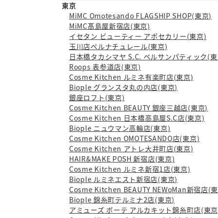
東京
MiMC Omotesando FLAGSHIP SHOP(東京)
MiMC髙島屋新宿店(東京)
イセタン ビューティー アポセカリー(東京)
玉川店ベルナチュレール(東京)
日本橋タカシマヤ S.C. ベルサンパティック(東
Roops 表参道店(東京)
Cosme Kitchen ルミネ有楽町店(東京)
Biople グランスタ丸の内店(東京)
銀座ロフト(東京)
Cosme Kitchen BEAUTY 銀座三越店(東京)
Cosme Kitchen 日本橋高島屋S.C店(東京)
Biople ニュウマン高輪店(東京)
Cosme Kitchen OMOTESANDO店(東京)
Cosme Kitchen アトレ大井町店(東京)
HAIR&MAKE POSH 新宿店(東京)
Cosme Kitchen ルミネ新宿1店(東京)
Biople ルミネエスト新宿店(東京)
Cosme Kitchen BEAUTY NEWoMan新宿店(
Biople 錦糸町テルミナ2店(東京)
アミューズ ボーテ アルカキット錦糸町店(東京