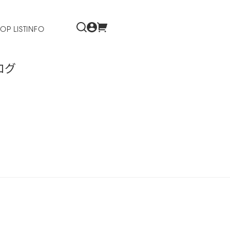
OP LIST
INFO
ログ