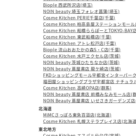
Biople 西武所沢店(埼玉)
NOIN beauty 埼玉フォレオ菖蒲(埼玉)
Cosme Kitchen PERIE千葉店(千葉)
Cosme Kitchen 柏高島屋ステーションモール
Cosme Kitchen 船橋ららぽーとTOKYO-BAY
Cosme Kitchen 東武船橋店(千葉)
Cosme Kitchen アトレ松戸店(千葉)
Biople 流山おおたかの森S・C店(千葉)
Cosme Kitchen 水戸エクセル店(茨城)
NOIN beauty 茨城ひたちなか店(茨城)
NOIN beauty 蔦屋書店 龍ケ崎店(茨城)
FKDショッピングモール宇都宮インターパーク店
福田屋ショッピングプラザ宇都宮店 ナチュラル
Cosme Kitchen 高崎OPA店(群馬)
NOIN beauty 蔦屋書店 前橋みなみモール店(
NOIN Beauty 蔦屋書店 いせさきガーデンズ店
北海道
MiMCさっぽろ東急百貨店(北海道)
Cosme Kitchen 札幌ステラプレイス店(北海道
東北地方
Cosme Kitchen エスパル仙台店(宮城)