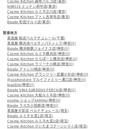
Cosme Kitchen 調布パルコ店(東京)
NARCIS ミッテン府中店(東京)
Cosme Kitchen ルミネ立川店(東京)
Cosme Kitchen アトレ吉祥寺店(東京)
Biople 町田マルイ店(東京)
関東地方
髙島屋 柏店ベルナチュレール(千葉)
髙島屋 横浜店ベルサンパティック(神奈川)
Biople 横浜相鉄ジョイナス店(神奈川)
Cosme Kitchen ルミネ横浜店(神奈川)
Cosme Kitchen ららぽーと横浜店(神奈川)
Cosme Kitchen ラゾーナ川崎店(神奈川)
Biople アトレ川崎店(神奈川)
Cosme Kitchen グランツリー武蔵小杉店(神奈川)
@cosmestore マルイファミリー溝口店(神奈川)
NaoElm(神奈川)
Biople ViNA GARDENS PERCH店(神奈川)
Cosme Kitchen 大船ルミネ店(神奈川)
ecomo ショップaHHHa(神奈川)
Biople ラスカ小田原店(神奈川)
髙島屋大宮店 ベルナチュレール(埼玉)
Biople ルミネ大宮1店(埼玉)
Cosme Kitchen ルミネ大宮2店(埼玉)
Cosme Kitchen さいたまコクーンシティ店(埼玉)