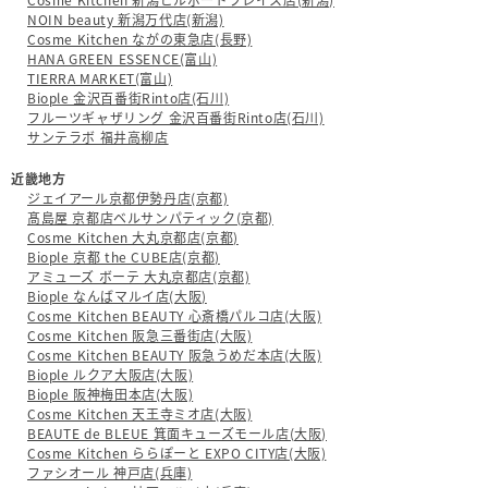
NOIN beauty 新潟万代店(新潟)
Cosme Kitchen ながの東急店(長野)
HANA GREEN ESSENCE(富山)
TIERRA MARKET(富山)
Biople 金沢百番街Rinto店(石川)
フルーツギャザリング 金沢百番街Rinto店(石川)
サンテラボ 福井高柳店
近畿地方
ジェイアール京都伊勢丹店(京都)
髙島屋 京都店ベルサンパティック(京都)
Cosme Kitchen 大丸京都店(京都)
Biople 京都 the CUBE店(京都)
アミューズ ボーテ 大丸京都店(京都)
Biople なんばマルイ店(大阪)
Cosme Kitchen BEAUTY 心斎橋パルコ店(大阪)
Cosme Kitchen 阪急三番街店(大阪)
Cosme Kitchen BEAUTY 阪急うめだ本店(大阪)
Biople ルクア大阪店(大阪)
Biople 阪神梅田本店(大阪)
Cosme Kitchen 天王寺ミオ店(大阪)
BEAUTE de BLEUE 箕面キューズモール店(大阪)
Cosme Kitchen ららぽーと EXPO CITY店(大阪)
ファシオール 神戸店(兵庫)