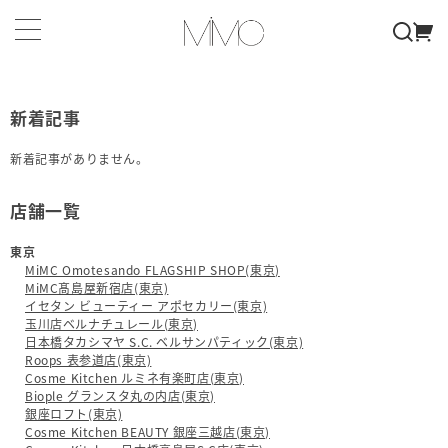
新着記事
新着記事がありません。
店舗一覧
東京
MiMC Omotesando FLAGSHIP SHOP(東京)
MiMC髙島屋新宿店(東京)
イセタン ビューティー アポセカリー(東京)
玉川店ベルナチュレール(東京)
日本橋タカシマヤ S.C. ベルサンパティック(東京)
Roops 表参道店(東京)
Cosme Kitchen ルミネ有楽町店(東京)
Biople グランスタ丸の内店(東京)
銀座ロフト(東京)
Cosme Kitchen BEAUTY 銀座三越店(東京)