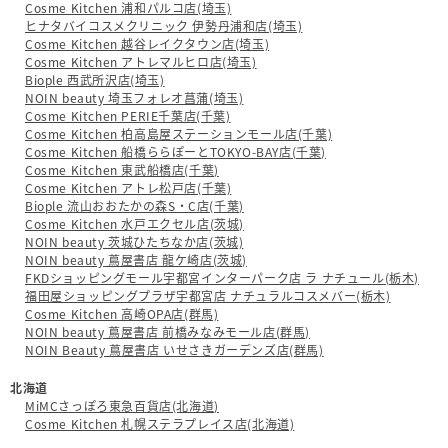
Cosme Kitchen 浦和パルコ店(埼玉)
ヒナタバイコスメクリニック 伊勢丹浦和店(埼玉)
Cosme Kitchen 越谷レイクタウン店(埼玉)
Cosme Kitchen アトレマルヒロ店(埼玉)
Biople 西武所沢店(埼玉)
NOIN beauty 埼玉フォレオ菖蒲(埼玉)
Cosme Kitchen PERIE千葉店(千葉)
Cosme Kitchen 柏高島屋ステーションモール店(千葉)
Cosme Kitchen 船橋ららぽーとTOKYO-BAY店(千葉)
Cosme Kitchen 東武船橋店(千葉)
Cosme Kitchen アトレ松戸店(千葉)
Biople 流山おおたかの森S・C店(千葉)
Cosme Kitchen 水戸エクセル店(茨城)
NOIN beauty 茨城ひたちなか店(茨城)
NOIN beauty 蔦屋書店 龍ケ崎店(茨城)
FKDショッピングモール宇都宮インターパーク店 ラ ナチュール(栃木)
福田屋ショッピングプラザ宇都宮店 ナチュラルコスメバー(栃木)
Cosme Kitchen 高崎OPA店(群馬)
NOIN beauty 蔦屋書店 前橋みなみモール店(群馬)
NOIN Beauty 蔦屋書店 いせさきガーデンズ店(群馬)
北海道
MiMCさっぽろ東急百貨店(北海道)
Cosme Kitchen 札幌ステラプレイス店(北海道)