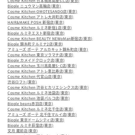
Cosme Kitchen 日本橋高島屋S.C店(東京)
Biople ニュウマン高輪店(東京)
Cosme Kitchen OMOTESANDO店(東京)
Cosme Kitchen アトレ大井町店(東京)
HAIR&MAKE POSH 新宿店(東京)
Cosme Kitchen ルミネ新宿1店(東京)
Biople ルミネエスト新宿店(東京)
Cosme Kitchen BEAUTY NEWoMan新宿店(東京)
Biople 錦糸町テルミナ2店(東京)
アミューズ ボーテ アルカキット錦糸町店(東京)
Cosme Kitchen 東京ソラマチ店(東京)
Biople カメイドクロック店(東京)
Cosme Kitchen 玉川高島屋S･C店(東京)
Cosme Kitchen アトレ恵比寿店(東京)
Cosme Kitchen 代官山店(東京)
渋谷ロフト(東京)
Cosme Kitchen 渋谷ヒカリエシンクス店(東京)
Cosme Kitchen ルミネ池袋店(東京)
Cosme Kitchen 池袋パルコ店(東京)
Biople beans赤羽店(東京)
Cosme Kitchen ルミネ北千住店(東京)
アミューズ ボーテ 北千住マルイ店(東京)
Biople 東京ドームシティ店(東京)
Biople ルミネ荻窪店(東京)
文月 蔵前店(東京)