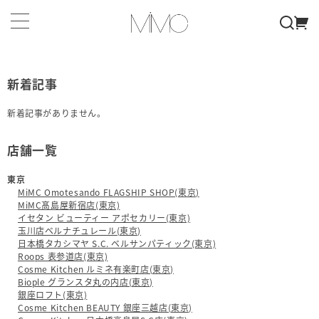
新着記事
新着記事がありません。
店舗一覧
東京
MiMC Omotesando FLAGSHIP SHOP(東京)
MiMC髙島屋新宿店(東京)
イセタン ビューティー アポセカリー(東京)
玉川店ベルナチュレール(東京)
日本橋タカシマヤ S.C. ベルサンパティック(東京)
Roops 表参道店(東京)
Cosme Kitchen ルミネ有楽町店(東京)
Biople グランスタ丸の内店(東京)
銀座ロフト(東京)
Cosme Kitchen BEAUTY 銀座三越店(東京)