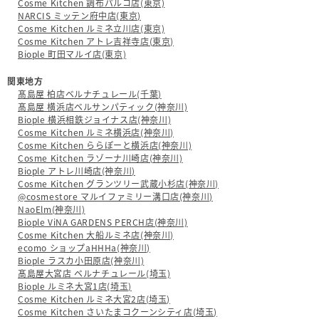
Cosme Kitchen 調布パルコ店(東京)
NARCIS ミッテン府中店(東京)
Cosme Kitchen ルミネ立川店(東京)
Cosme Kitchen アトレ吉祥寺店(東京)
Biople 町田マルイ店(東京)
関東地方
髙島屋 柏店ベルナチュレール(千葉)
髙島屋 横浜店ベルサンパティック(神奈川)
Biople 横浜相鉄ジョイナス店(神奈川)
Cosme Kitchen ルミネ横浜店(神奈川)
Cosme Kitchen ららぽーと横浜店(神奈川)
Cosme Kitchen ラゾーナ川崎店(神奈川)
Biople アトレ川崎店(神奈川)
Cosme Kitchen グランツリー武蔵小杉店(神奈川)
@cosmestore マルイファミリー溝口店(神奈川)
NaoElm(神奈川)
Biople ViNA GARDENS PERCH店(神奈川)
Cosme Kitchen 大船ルミネ店(神奈川)
ecomo ショップaHHHa(神奈川)
Biople ラスカ小田原店(神奈川)
髙島屋大宮店 ベルナチュレール(埼玉)
Biople ルミネ大宮1店(埼玉)
Cosme Kitchen ルミネ大宮2店(埼玉)
Cosme Kitchen さいたまコクーンシティ店(埼玉)