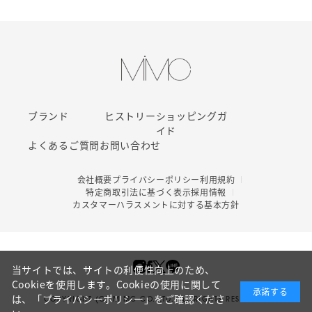
ブランド
ヒストリー
ショッピングガ
イド
よくあるご質問
お問い合わせ
会社概要
プライバシーポリシー
利用規約
特定商取引法に基づく表示
採用情報
カスタマーハラスメントに対する基本方針
当サイトでは、サイトの利便性向上のため、
Cookieを使用します。Cookieの使用に関して
承諾する
は、
「プライバシーポリシー」
をご確認くださ
COPYRIGHT (C) MIMC CO. LTD. ALL RIGHTS RESERVED.