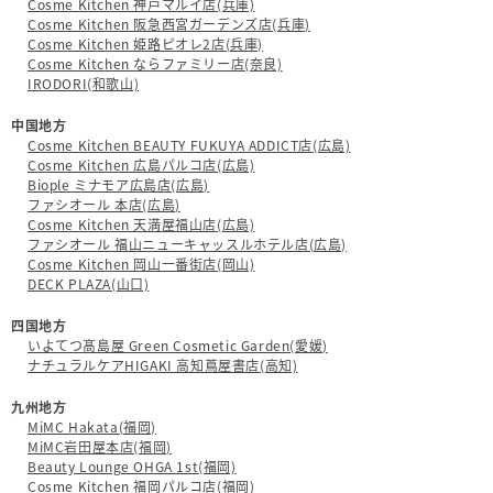
Cosme Kitchen 神戸マルイ店(兵庫)
Cosme Kitchen 阪急西宮ガーデンズ店(兵庫)
Cosme Kitchen 姫路ピオレ2店(兵庫)
Cosme Kitchen ならファミリー店(奈良)
IRODORI(和歌山)
中国地方
Cosme Kitchen BEAUTY FUKUYA ADDICT店(広島)
Cosme Kitchen 広島パルコ店(広島)
Biople ミナモア広島店(広島)
ファシオール 本店(広島)
Cosme Kitchen 天満屋福山店(広島)
ファシオール 福山ニューキャッスルホテル店(広島)
Cosme Kitchen 岡山一番街店(岡山)
DECK PLAZA(山口)
四国地方
いよてつ髙島屋 Green Cosmetic Garden(愛媛)
ナチュラルケアHIGAKI 高知蔦屋書店(高知)
九州地方
MiMC Hakata(福岡)
MiMC岩田屋本店(福岡)
Beauty Lounge OHGA 1st(福岡)
Cosme Kitchen 福岡パルコ店(福岡)