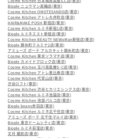
Cosme Kitchen 日本橋高島屋S.C店(東京)
Biople ニュウマン高輪店(東京)
Cosme Kitchen OMOTESANDO店(東京)
Cosme Kitchen アトレ大井町店(東京)
HAIR&MAKE POSH 新宿店(東京)
Cosme Kitchen ルミネ新宿1店(東京)
Biople ルミネエスト新宿店(東京)
Cosme Kitchen BEAUTY NEWoMan新宿店(東京)
Biople 錦糸町テルミナ2店(東京)
アミューズ ボーテ アルカキット錦糸町店(東京)
Cosme Kitchen 東京ソラマチ店(東京)
Biople カメイドクロック店(東京)
Cosme Kitchen 玉川高島屋S･C店(東京)
Cosme Kitchen アトレ恵比寿店(東京)
Cosme Kitchen 代官山店(東京)
渋谷ロフト(東京)
Cosme Kitchen 渋谷ヒカリエシンクス店(東京)
Cosme Kitchen ルミネ池袋店(東京)
Cosme Kitchen 池袋パルコ店(東京)
Biople beans赤羽店(東京)
Cosme Kitchen ルミネ北千住店(東京)
アミューズ ボーテ 北千住マルイ店(東京)
Biople 東京ドームシティ店(東京)
Biople ルミネ荻窪店(東京)
文月 蔵前店(東京)