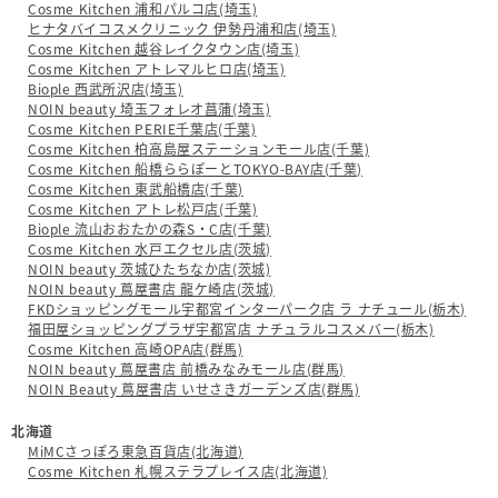
Cosme Kitchen 浦和パルコ店(埼玉)
ヒナタバイコスメクリニック 伊勢丹浦和店(埼玉)
Cosme Kitchen 越谷レイクタウン店(埼玉)
Cosme Kitchen アトレマルヒロ店(埼玉)
Biople 西武所沢店(埼玉)
NOIN beauty 埼玉フォレオ菖蒲(埼玉)
Cosme Kitchen PERIE千葉店(千葉)
Cosme Kitchen 柏高島屋ステーションモール店(千葉)
Cosme Kitchen 船橋ららぽーとTOKYO-BAY店(千葉)
Cosme Kitchen 東武船橋店(千葉)
Cosme Kitchen アトレ松戸店(千葉)
Biople 流山おおたかの森S・C店(千葉)
Cosme Kitchen 水戸エクセル店(茨城)
NOIN beauty 茨城ひたちなか店(茨城)
NOIN beauty 蔦屋書店 龍ケ崎店(茨城)
FKDショッピングモール宇都宮インターパーク店 ラ ナチュール(栃木)
福田屋ショッピングプラザ宇都宮店 ナチュラルコスメバー(栃木)
Cosme Kitchen 高崎OPA店(群馬)
NOIN beauty 蔦屋書店 前橋みなみモール店(群馬)
NOIN Beauty 蔦屋書店 いせさきガーデンズ店(群馬)
北海道
MiMCさっぽろ東急百貨店(北海道)
Cosme Kitchen 札幌ステラプレイス店(北海道)