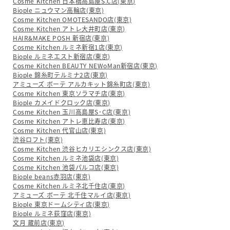
Cosme Kitchen 日本橋高島屋S.C店(東京)
Biople ニュウマン高輪店(東京)
Cosme Kitchen OMOTESANDO店(東京)
Cosme Kitchen アトレ大井町店(東京)
HAIR&MAKE POSH 新宿店(東京)
Cosme Kitchen ルミネ新宿1店(東京)
Biople ルミネエスト新宿店(東京)
Cosme Kitchen BEAUTY NEWoMan新宿店(東京)
Biople 錦糸町テルミナ2店(東京)
アミューズ ボーテ アルカキット錦糸町店(東京)
Cosme Kitchen 東京ソラマチ店(東京)
Biople カメイドクロック店(東京)
Cosme Kitchen 玉川高島屋S･C店(東京)
Cosme Kitchen アトレ恵比寿店(東京)
Cosme Kitchen 代官山店(東京)
渋谷ロフト(東京)
Cosme Kitchen 渋谷ヒカリエシンクス店(東京)
Cosme Kitchen ルミネ池袋店(東京)
Cosme Kitchen 池袋パルコ店(東京)
Biople beans赤羽店(東京)
Cosme Kitchen ルミネ北千住店(東京)
アミューズ ボーテ 北千住マルイ店(東京)
Biople 東京ドームシティ店(東京)
Biople ルミネ荻窪店(東京)
文月 蔵前店(東京)