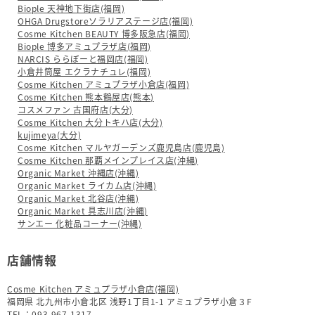
Biople 天神地下街店(福岡)
OHGA Drugstoreソラリアステージ店(福岡)
Cosme Kitchen BEAUTY 博多阪急店(福岡)
Biople 博多アミュプラザ店(福岡)
NARCIS ららぽーと福岡店(福岡)
小倉井筒屋 エクラナチュレ(福岡)
Cosme Kitchen アミュプラザ小倉店(福岡)
Cosme Kitchen 熊本鶴屋店(熊本)
コスメファン 古国府店(大分)
Cosme Kitchen 大分トキハ店(大分)
kujimeya(大分)
Cosme Kitchen マルヤガーデンズ鹿児島店(鹿児島)
Cosme Kitchen 那覇メインプレイス店(沖縄)
Organic Market 沖縄店(沖縄)
Organic Market ライカム店(沖縄)
Organic Market 北谷店(沖縄)
Organic Market 具志川店(沖縄)
サンエー 化粧品コーナー(沖縄)
店舗情報
Cosme Kitchen アミュプラザ小倉店(福岡)
福岡県 北九州市小倉北区 浅野1丁目1-1 アミュプラザ小倉３F
TEL：093-967-1317