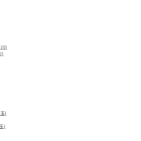
奈川)
川)
玉)
玉)