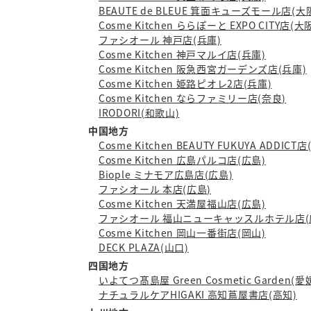
BEAUTE de BLEUE 箕面キューズモール店(大
Cosme Kitchen ららぽーと EXPO CITY店(大
ファシオール 神戸店(兵庫)
Cosme Kitchen 神戸マルイ店(兵庫)
Cosme Kitchen 阪急西宮ガーデンズ店(兵庫)
Cosme Kitchen 姫路ピオレ2店(兵庫)
Cosme Kitchen ならファミリー店(奈良)
IRODORI(和歌山)
中国地方
Cosme Kitchen BEAUTY FUKUYA ADDICT
Cosme Kitchen 広島パルコ店(広島)
Biople ミナモア広島店(広島)
ファシオール 本店(広島)
Cosme Kitchen 天満屋福山店(広島)
ファシオール 福山ニューキャッスルホテル店(
Cosme Kitchen 岡山一番街店(岡山)
DECK PLAZA(山口)
四国地方
いよてつ髙島屋 Green Cosmetic Garden(愛
ナチュラルケアHIGAKI 高知蔦屋書店(高知)