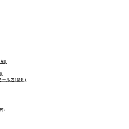
愛知)
)
ーモール店(愛知)
岡)