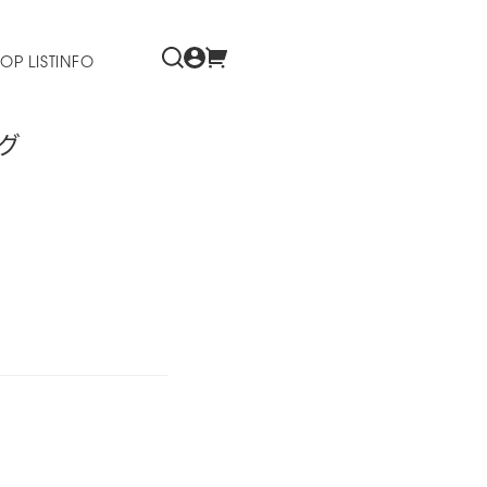
OP LIST
INFO
ログ