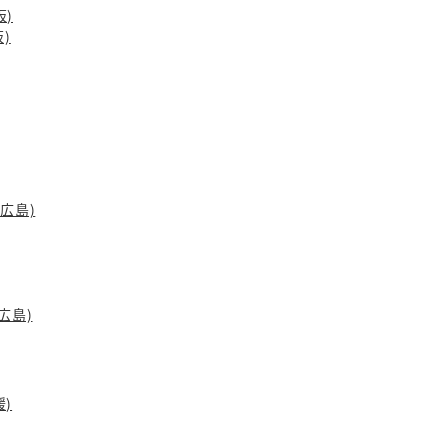
阪)
阪)
店(広島)
広島)
媛)