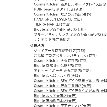
Cosme Kitchen 新潟ビルボードプレイス店(
NOIN beauty 新潟万代店(新潟)
Cosme Kitchen ながの東急店(長野)
HANA GREEN ESSENCE(富山)
TIERRA MARKET(富山)
Biople 金沢百番街Rinto店(石川)
フルーツギャザリング 金沢百番街Rinto店(石川
サンテラボ 福井高柳店
近畿地方
ジェイアール京都伊勢丹店(京都)
髙島屋 京都店ベルサンパティック(京都)
Cosme Kitchen 大丸京都店(京都)
Biople 京都 the CUBE店(京都)
アミューズ ボーテ 大丸京都店(京都)
Biople なんばマルイ店(大阪)
Cosme Kitchen BEAUTY 心斎橋パルコ店(大阪
Cosme Kitchen 阪急三番街店(大阪)
Cosme Kitchen BEAUTY 阪急うめだ本店(大阪
Biople ルクア大阪店(大阪)
Biople 阪神梅田本店(大阪)
Cosme Kitchen 天王寺ミオ店(大阪)